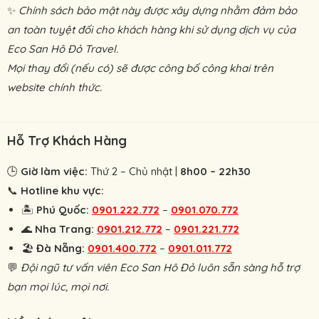
✨
Chính sách bảo mật này được xây dựng nhằm đảm bảo
an toàn tuyệt đối cho khách hàng khi sử dụng dịch vụ của
Eco San Hô Đỏ Travel.
Mọi thay đổi (nếu có) sẽ được công bố công khai trên
website chính thức.
Hỗ Trợ Khách Hàng
🕒
Giờ làm việc:
Thứ 2 – Chủ nhật |
8h00 – 22h30
📞
Hotline khu vực:
🏝
Phú Quốc:
0901.222.772
–
0901.070.772
🌊
Nha Trang:
0901.212.772
–
0901.221.772
🏖
Đà Nẵng:
0901.400.772
–
0901.011.772
💬
Đội ngũ tư vấn viên Eco San Hô Đỏ luôn sẵn sàng hỗ trợ
bạn mọi lúc, mọi nơi.