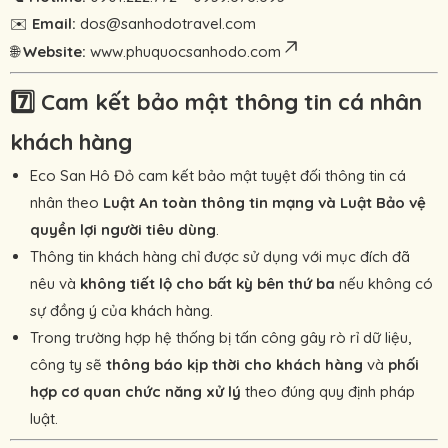
✉️
Email:
dos@sanhodotravel.com
🌐
Website:
www.phuquocsanhodo.com
7️⃣
Cam kết bảo mật thông tin cá nhân
khách hàng
Eco San Hô Đỏ cam kết bảo mật tuyệt đối thông tin cá
nhân theo
Luật An toàn thông tin mạng và Luật Bảo vệ
quyền lợi người tiêu dùng
.
Thông tin khách hàng chỉ được sử dụng với mục đích đã
nêu và
không tiết lộ cho bất kỳ bên thứ ba
nếu không có
sự đồng ý của khách hàng.
Trong trường hợp hệ thống bị tấn công gây rò rỉ dữ liệu,
công ty sẽ
thông báo kịp thời cho khách hàng
và
phối
hợp cơ quan chức năng xử lý
theo đúng quy định pháp
luật.