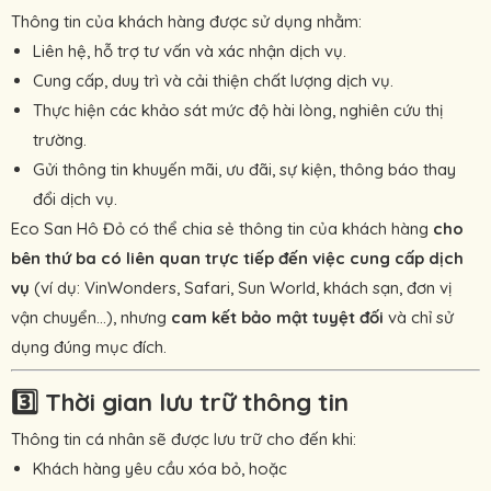
Thông tin của khách hàng được sử dụng nhằm:
Liên hệ, hỗ trợ tư vấn và xác nhận dịch vụ.
Cung cấp, duy trì và cải thiện chất lượng dịch vụ.
Thực hiện các khảo sát mức độ hài lòng, nghiên cứu thị
trường.
Gửi thông tin khuyến mãi, ưu đãi, sự kiện, thông báo thay
đổi dịch vụ.
Eco San Hô Đỏ có thể chia sẻ thông tin của khách hàng
cho
bên thứ ba có liên quan trực tiếp đến việc cung cấp dịch
vụ
(ví dụ: VinWonders, Safari, Sun World, khách sạn, đơn vị
vận chuyển...), nhưng
cam kết bảo mật tuyệt đối
và chỉ sử
dụng đúng mục đích.
3️⃣
Thời gian lưu trữ thông tin
Thông tin cá nhân sẽ được lưu trữ cho đến khi:
Khách hàng yêu cầu xóa bỏ, hoặc