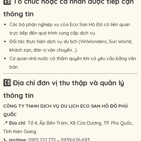
5️⃣
Tổ chức hoặc cá nhân được tiếp cận
thông tin
Các bộ phận nghiệp vụ của Eco San Hô Đỏ có liên quan
trực tiếp đến quá trình cung cấp dịch vụ.
Đối tác thực hiện dịch vụ du lịch (VinWonders, Sun World,
khách sạn, đơn vị vận chuyển...).
Cơ quan nhà nước có thẩm quyền khi có yêu cầu bằng văn
bản.
6️⃣
Địa chỉ đơn vị thu thập và quản lý
thông tin
CÔNG TY TNHH DỊCH VỤ DU LỊCH ECO SAN HÔ ĐỎ PHÚ
QUỐC
📍
Địa chỉ:
Tổ 4, Ấp Bến Tràm, Xã Cửa Dương, TP. Phú Quốc,
Tỉnh Kiên Giang
📞
Hotline:
0901.222.772 – 0939.676.693