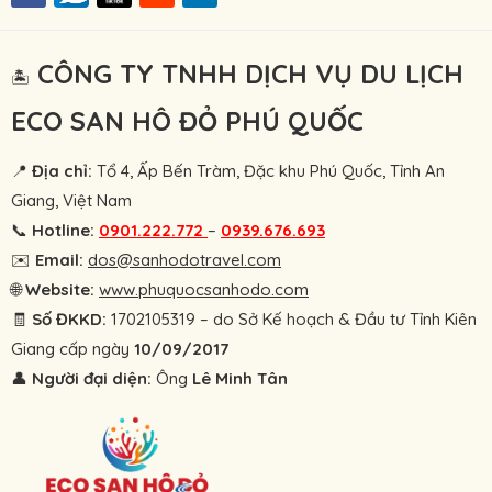
CÔNG TY TNHH DỊCH VỤ DU LỊCH
🏝
ECO SAN HÔ ĐỎ PHÚ QUỐC
📍
Địa chỉ:
Tổ 4, Ấp Bến Tràm, Đặc khu Phú Quốc, Tỉnh An
Giang, Việt Nam
📞
Hotline:
0901.222.772
–
0939.676.693
✉️
Email:
dos@sanhodotravel.com
🌐
Website:
www.phuquocsanhodo.com
🧾
Số ĐKKD:
1702105319 – do Sở Kế hoạch & Đầu tư Tỉnh Kiên
Giang cấp ngày
10/09/2017
👤
Người đại diện:
Ông
Lê Minh Tân