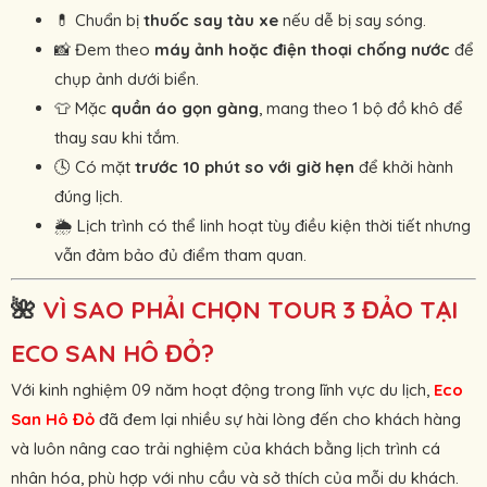
💊 Chuẩn bị
thuốc say tàu xe
nếu dễ bị say sóng.
📸 Đem theo
máy ảnh hoặc điện thoại chống nước
để
chụp ảnh dưới biển.
👕 Mặc
quần áo gọn gàng
, mang theo 1 bộ đồ khô để
thay sau khi tắm.
🕓 Có mặt
trước 10 phút so với giờ hẹn
để khởi hành
đúng lịch.
🌦 Lịch trình có thể linh hoạt tùy điều kiện thời tiết nhưng
vẫn đảm bảo đủ điểm tham quan.
🌺
VÌ SAO PHẢI CHỌN TOUR 3 ĐẢO TẠI
ECO SAN HÔ ĐỎ?
Với kinh nghiệm 09 năm hoạt động trong lĩnh vực du lịch,
Eco
San Hô Đỏ
đã đem lại nhiều sự hài lòng đến cho khách hàng
và luôn nâng cao trải nghiệm của khách bằng lịch trình cá
nhân hóa, phù hợp với nhu cầu và sở thích của mỗi du khách.