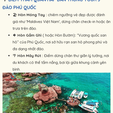
ĐẢO PHÚ QUỐC
🏖
Hòn Móng Tay
:
chiêm ngưỡng vẻ đẹp được đánh
giá như 'Maldives Việt Nam', dừng chân check-in hoặc ăn
trưa trên đảo.
🐠
Hòn Gầm Ghì
( hoặc Hòn Bườm)
:
“Vương quốc san
hô” của Phú Quốc, nơi sở hữu rạn san hô phong phú và
đa dạng nhất đảo.
🌴
Hòn Mây Rút :
Điểm dừng chân thư giãn lý tưởng, nơi
du khách có thể tắm nắng, bơi lội giữa khung cảnh yên
bình.