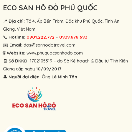
ECO SAN HÔ ĐỎ PHÚ QUỐC
📍
Địa chỉ:
Tổ 4, Ấp Bến Tràm, Đặc khu Phú Quốc, Tỉnh An
Giang, Việt Nam
📞
Hotline:
0901.222.772
–
0939.676.693
✉️
Email:
dos@sanhodotravel.com
🌐
Website:
www.phuquocsanhodo.com
🧾
Số ĐKKD:
1702105319 – do Sở Kế hoạch & Đầu tư Tỉnh Kiên
Giang cấp ngày
10/09/2017
👤
Người đại diện:
Ông
Lê Minh Tân