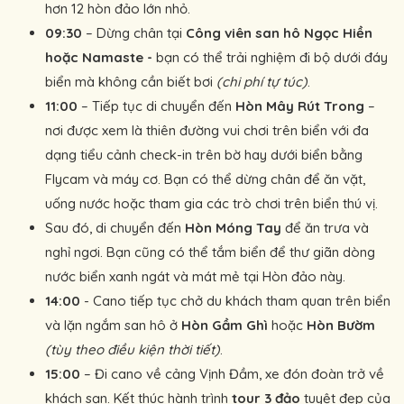
hơn 12 hòn đảo lớn nhỏ.
09:30
– Dừng chân tại
Công viên san hô Ngọc Hiền
hoặc Namaste -
bạn có thể trải nghiệm đi bộ dưới đáy
biển mà không cần biết bơi
(chi phí tự túc)
.
11:00
– Tiếp tục di chuyển đến
Hòn Mây Rút Trong
–
nơi được xem là thiên đường vui chơi trên biển với đa
dạng tiểu cảnh check-in trên bờ hay dưới biển bằng
Flycam và máy cơ. Bạn có thể dừng chân để ăn vặt,
uống nước hoặc tham gia các trò chơi trên biển thú vị.
Sau đó, di chuyển đến
Hòn Móng Tay
để ăn trưa và
nghỉ ngơi. Bạn cũng có thể tắm biển để thư giãn dòng
nước biển xanh ngát và mát mẻ tại Hòn đảo này.
14:00
- Cano tiếp tục chở du khách tham quan trên biển
và lặn ngắm san hô ở
Hòn Gầm Ghì
hoặc
Hòn Bườm
(tùy theo điều kiện thời tiết)
.
15:00
– Đi cano về cảng Vịnh Đầm, xe đón đoàn trở về
khách sạn. Kết thúc hành trình
tour 3 đảo
tuyệt đẹp của