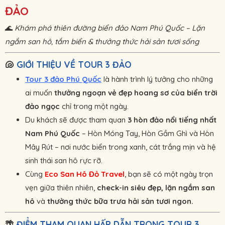
ĐẢO
🌊
Khám phá thiên đường biển đảo Nam Phú Quốc – Lặn
ngắm san hô, tắm biển & thưởng thức hải sản tươi sống
🐚
GIỚI THIỆU VỀ TOUR 3 ĐẢO
Tour 3 đảo Phú Quốc
là hành trình lý tưởng cho những
ai muốn
thưởng ngoạn vẻ đẹp hoang sơ của biển trời
đảo ngọc
chỉ trong một ngày.
Du khách sẽ được tham quan
3 hòn đảo nổi tiếng nhất
Nam Phú Quốc
– Hòn Móng Tay, Hòn Gầm Ghì và Hòn
Mây Rút – nơi nước biển trong xanh, cát trắng mịn và hệ
sinh thái san hô rực rỡ.
Cùng
Eco S
an Hô Đỏ Travel
, bạn sẽ có một ngày trọn
vẹn giữa thiên nhiên,
check-in siêu đẹp, lặn ngắm san
hô
và
thưởng thức bữa trưa hải sản tươi ngon.
🌴
ĐIỂM THAM QUAN HẤP DẪN TRONG TOUR 3