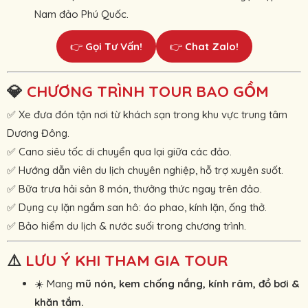
Nam đảo Phú Quốc.
👉
Gọi Tư Vấn!
👉
Chat Zalo!
💎
CHƯƠNG TRÌNH TOUR BAO GỒM
✅ Xe đưa đón tận nơi từ khách sạn trong khu vực trung tâm
Dương Đông.
✅ Cano siêu tốc di chuyển qua lại giữa các đảo.
✅ Hướng dẫn viên du lịch chuyên nghiệp, hỗ trợ xuyên suốt.
✅ Bữa trưa hải sản 8 món, thưởng thức ngay trên đảo.
✅ Dụng cụ lặn ngắm san hô: áo phao, kính lặn, ống thở.
✅ Bảo hiểm du lịch & nước suối trong chương trình.
⚠️
LƯU Ý KHI THAM GIA TOUR
☀️ Mang
mũ nón, kem chống nắng, kính râm, đồ bơi &
khăn tắm.