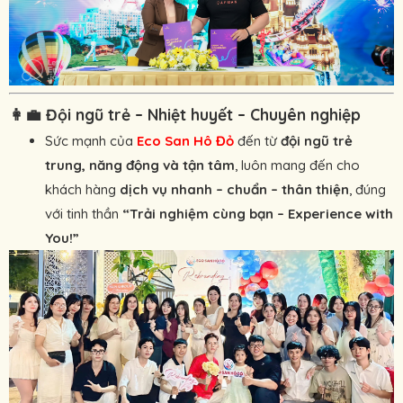
👩‍💼
Đội ngũ trẻ – Nhiệt huyết – Chuyên nghiệp
Sức mạnh của
Eco San Hô Đỏ
đến từ
đội ngũ trẻ
trung, năng động và tận tâm
, luôn mang đến cho
khách hàng
dịch vụ nhanh – chuẩn – thân thiện
, đúng
với tinh thần
“Trải nghiệm cùng bạn – Experience with
You!”