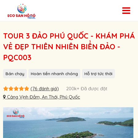
TOUR 3 ĐẢO PHÚ QUỐC - KHÁM PHÁ
VẺ ĐẸP THIÊN NHIÊN BIỂN ĐẢO -
PQC003
Bán chạy
Hoàn tiền nhanh chóng
Hỗ trợ tức thời
(76 đánh giá)
200k+ Đã được đặt
Cảng Vịnh Đầm, An Thới, Phú Quốc