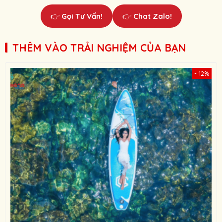
👉
Gọi Tư Vấn!
👉
Chat Zalo!
THÊM VÀO TRẢI NGHIỆM CỦA BẠN
- 12%