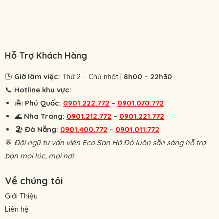
Hỗ Trợ Khách Hàng
🕒
Giờ làm việc:
Thứ 2 – Chủ nhật |
8h00 – 22h30
📞
Hotline khu vực:
🏝
Phú Quốc:
0901.222.772
–
0901.070.772
🌊
Nha Trang:
0901.212.772
–
0901.221.772
🏖
Đà Nẵng:
0901.400.772
–
0901.011.772
💬
Đội ngũ tư vấn viên Eco San Hô Đỏ luôn sẵn sàng hỗ trợ
bạn mọi lúc, mọi nơi.
Về chúng tôi
Giới Thiệu
Liên hệ