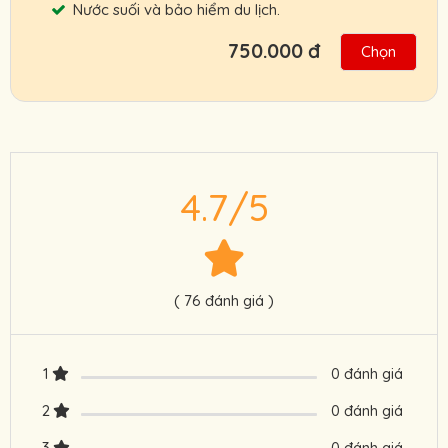
Nước suối và bảo hiểm du lịch.
750.000 đ
Chọn
Bạn có thể đặt tour trước chuyến đi, thanh
toán sau khi đã trải nghiệm tour.
Lịch trình có thể sẽ thay đổi tùy theo tình
hình thời tiết thực tế nhắm mang đến trải
4.7/5
nghiệm tốt nhất cho quý khách.
Chính sách ưu đãi cho đối tác, khách đoàn,
HDV, nhà xe.
Cam kết giá tour tốt nhất, hỗ trợ nhanh
( 76 đánh giá )
nhất.
Gia đang áp dụng cho khách lẻ, khách
1
0 đánh giá
đoàn sẽ được ưu đãi nhiều hơn.
2
0 đánh giá
Liên hệ ngay
0901.222.772
để nhận ưu đãi
3
0 đánh giá