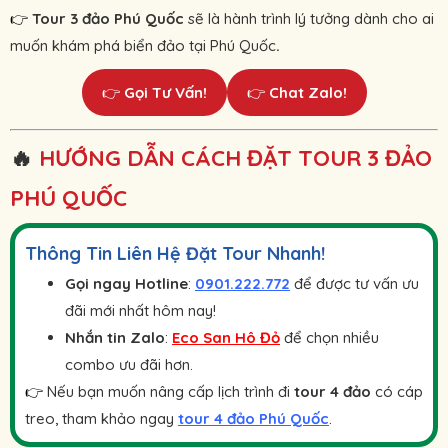
Tour 3 đảo Phú Quốc
sẽ là hành trình lý tưởng dành cho ai
👉 
muốn khám phá biển đảo tại Phú Quốc
.
👉
Gọi Tư Vấn!
👉
Chat Zalo!
🔥
HƯỚNG DẪN CÁCH ĐẶT TOUR 3 ĐẢO
PHÚ QUỐC
Thông Tin Liên Hệ Đặt Tour Nhanh!
Gọi ngay Hotline
:
0901.222.772
để được tư vấn ưu
đãi mới nhất hôm nay!
Nhắn tin Zalo
:
Eco San Hô Đỏ
để chọn nhiều
combo ưu đãi hơn.
Nếu bạn muốn nâng cấp lịch trình đi
tour 4 đảo
có cáp
👉 
treo, tham khảo ngay
tour 4 đảo Phú Quốc
.