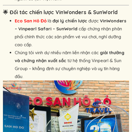
🌟
Đối tác chiến lược VinWonders & SunWorld
Eco San Hô Đỏ
là
đại lý chiến lược
được
VinWonders
– Vinpearl Safari – SunWorld
cấp chứng nhận phân
phối chính thức các sản phẩm vé vui chơi, nghỉ dưỡng
cao cấp.
Chúng tôi vinh dự nhiều năm liền nhận các
giải thưởng
và chứng nhận xuất sắc
từ hệ thống Vinpearl & Sun
Group – khẳng định sự chuyên nghiệp và uy tín hàng
đầu.