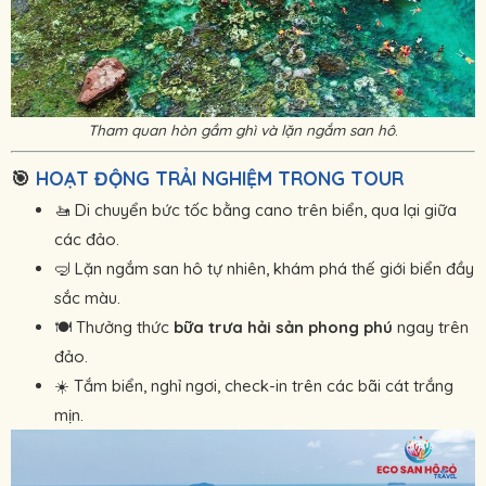
Tham quan hòn gầm ghì và lặn ngắm san hô
.
🎯
HOẠT ĐỘNG TRẢI NGHIỆM TRONG TOUR
🚤 Di chuyển bức tốc bằng cano trên biển, qua lại giữa
các đảo.
🤿 Lặn ngắm san hô tự nhiên, khám phá thế giới biển đầy
sắc màu.
🍽 Thưởng thức
bữa trưa hải sản phong phú
ngay trên
đảo.
☀️ Tắm biển, nghỉ ngơi, check-in trên các bãi cát trắng
mịn.