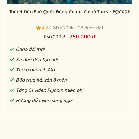
Tour 4 Đảo Phú Quốc Bằng Cano | Chỉ từ 7.xxK - PQC009
4.6
(124)
200k+ Đã được đặt
750.000 đ
850.000 đ
Cano đời mới
Xe đưa đón tận nơi
Tham quan 4 đảo
Bữa trưa hải sản 8 món
Tặng 01 video Flycam miễn phí
Hướng dẫn viên song ngữ