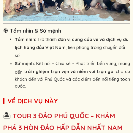
🎯
Tầm nhìn & Sứ mệnh
Tầm nhìn:
Trở thành
đơn vị cung cấp vé và dịch vụ du
lịch hàng đầu Việt Nam
, tiên phong trong chuyển đổi
số.
Sứ mệnh:
Kết nối – Chia sẻ – Phát triển bền vững, mang
trải nghiệm trọn vẹn và niềm vui trọn gói
cho du
đến
khách đến với Phú Quốc và các điểm đến nổi tiếng toàn
quốc.
VỀ DỊCH VỤ NÀY
🏝
TOUR 3 ĐẢO PHÚ QUỐC – KHÁM
PHÁ 3 HÒN ĐẢO HẤP DẪN NHẤT NAM