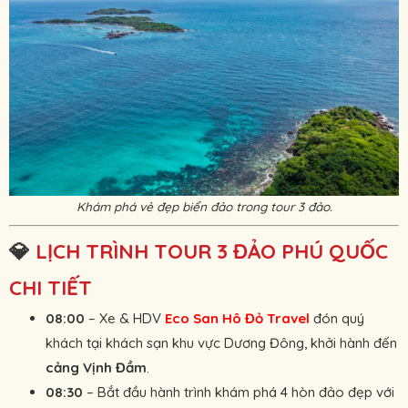
Khám phá vẻ đẹp biển đảo trong tour 3 đảo.
💎
LỊCH TRÌNH TOUR 3 ĐẢO PHÚ QUỐC
CHI TIẾT
08:00
– Xe & HDV
Eco
San Hô Đỏ Travel
đón quý
khách tại khách sạn khu vực Dương Đông, khởi hành đến
cảng Vịnh Đầm
.
08:30
– Bắt đầu hành trình khám phá 4 hòn đảo đẹp với