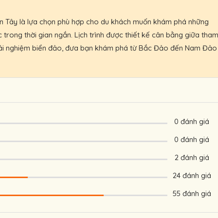
n Tây là lựa chọn phù hợp cho du khách muốn khám phá những
trong thời gian ngắn. Lịch trình được thiết kế cân bằng giữa tha
 trải nghiệm biển đảo, đưa bạn khám phá từ Bắc Đảo đến Nam Đảo
doanh du lịch, đảm bảo trải nghiệm tốt nhất cho quý khách
hóa theo nhu cầu và sở thích của quý khách.
u đãi, hỗ trợ nhanh 24/7.
0 đánh giá
 đối tác, khách đoàn, HDV, nhà xe.
0 đánh giá
 nhận thêm nhiều ưu đãi ngay hôm nay!
2 đánh giá
24 đánh giá
55 đánh giá