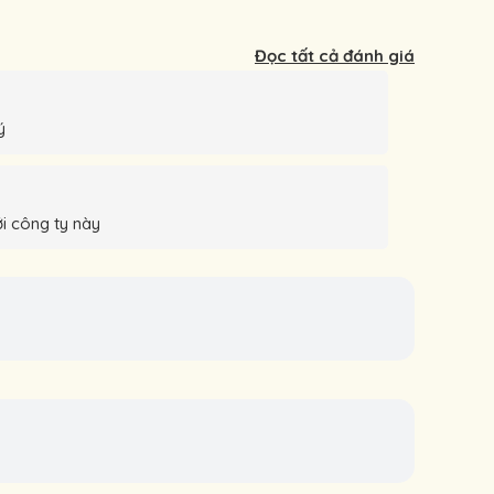
Đọc tất cả đánh giá
ý
ới công ty này