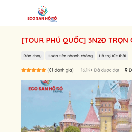
[TOUR PHÚ QUỐC] 3N2Đ TRỌN 
Bán chạy
Hoàn tiền nhanh chóng
Hỗ trợ tức thời
(81 đánh giá)
16.1K+ Đã được đặt
Đặ