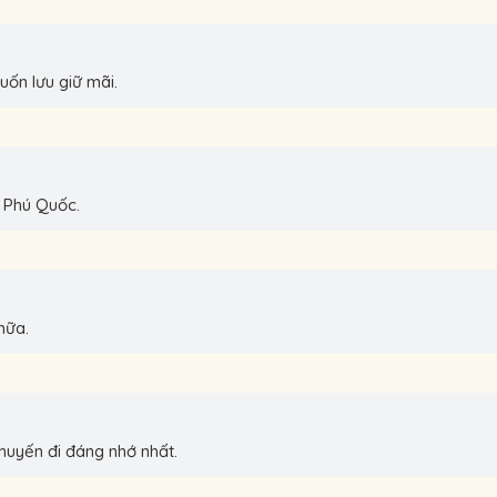
ốn lưu giữ mãi.
 Phú Quốc.
nữa.
chuyến đi đáng nhớ nhất.