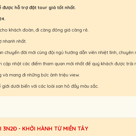
 được hỗ trợ đặt tour giá tốt nhất.
24.
 cho khách đoàn, đi càng đông giá càng rẻ.
ợ nhanh nhất.
n chuyển đời mới cùng đội ngủ hướng dẫn viên nhiệt tình, chuyên 
luôn cập nhật các điểm tham quan mới nhất để quý khách được trải 
 và mang đi những bức ảnh triệu view.
giới dưới biển với các loài san hô đầy màu sắc.
 3N2Đ - KHỞI HÀNH TỪ MIỀN TÂY