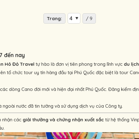
Trang:
/ 9
17 đến nay
n Hô Đỏ Travel
tự hào là đơn vị tiên phong trong lĩnh vực
du lịch
ên tổ chức tour uy tín hàng đầu tại Phú Quốc đặc biệt là tour Ca
 các dòng Cano đời mới và hiện đại nhất Phú Quốc. Đăng kiểm đị
à ngoài nước đã tin tưởng và sử dụng dịch vụ của Công ty.
ền nhận các
giải thưởng và chứng nhận xuất sắc
từ hệ thống Vin
ầu.