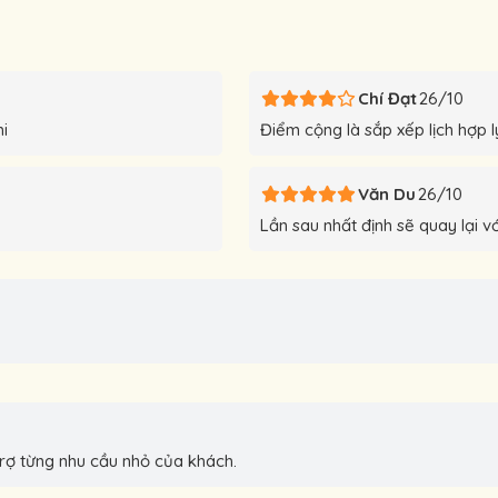
Chí Đạt
26/10
hi
Điểm cộng là sắp xếp lịch hợp l
Văn Du
26/10
Lần sau nhất định sẽ quay lại v
trợ từng nhu cầu nhỏ của khách.