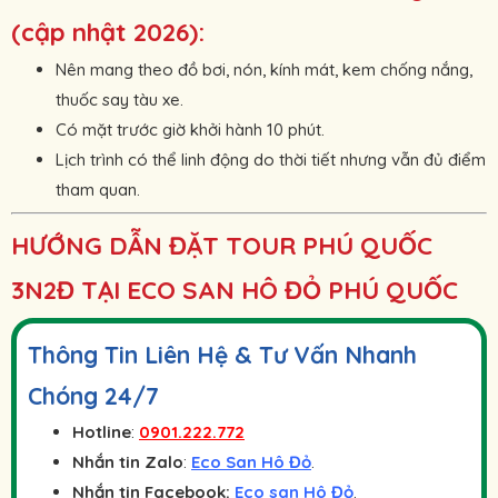
(cập nhật 2026):
Nên mang theo đồ bơi, nón, kính mát, kem chống nắng,
thuốc say tàu xe.
Có mặt trước giờ khởi hành 10 phút.
Lịch trình có thể linh động do thời tiết nhưng vẫn đủ điểm
tham quan.
HƯỚNG DẪN ĐẶT TOUR PHÚ QUỐC
3N2Đ TẠI ECO SAN HÔ ĐỎ PHÚ QUỐC
Thông Tin Liên Hệ & Tư Vấn Nhanh
Chóng 24/7
Hotline
:
0901.222.772
Nhắn tin Zalo
:
Eco San Hô Đỏ
.
Nhắn tin Facebook:
Eco san Hô Đỏ
.