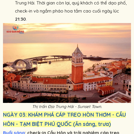
Trung Hải. Thời gian còn lại, quý khách có thể dạo phố,
check-in và ngắm pháo hoa tầm cao cuối ngày lúc
21:30
.
Thị trấn Địa Trung Hải - Sunset Town.
NGÀY 03: KHÁM PHÁ CÁP TREO HÒN THƠM - CẦU
HÔN - TẠM BIỆT PHÚ QUỐC (Ăn sáng, trưa)
Buổi sáng
: check-in Cầu Hôn và trải nghiệm cáp treo