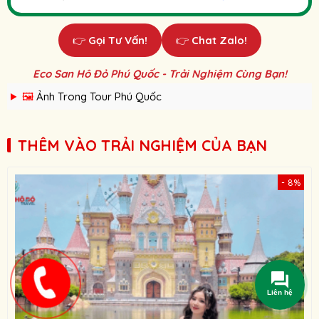
👉
Gọi Tư Vấn!
👉
Chat Zalo!
Eco San Hô Đỏ Phú Quốc - Trải Nghiệm Cùng Bạn!
🖼️
Ảnh Trong Tour Phú Quốc
THÊM VÀO TRẢI NGHIỆM CỦA BẠN
- 8%
Liên hệ