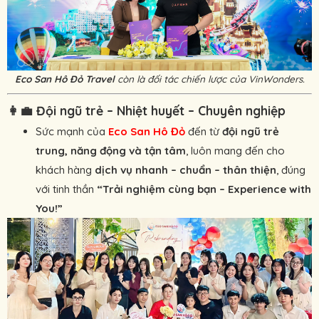
Eco San Hô Đỏ Travel
còn là đối tác chiến lược của VinWonders.
👩‍💼
Đội ngũ trẻ – Nhiệt huyết – Chuyên nghiệp
Sức mạnh của
Eco San Hô Đỏ
đến từ
đội ngũ trẻ
trung, năng động và tận tâm
, luôn mang đến cho
khách hàng
dịch vụ nhanh – chuẩn – thân thiện
, đúng
với tinh thần
“Trải nghiệm cùng bạn – Experience with
You!”