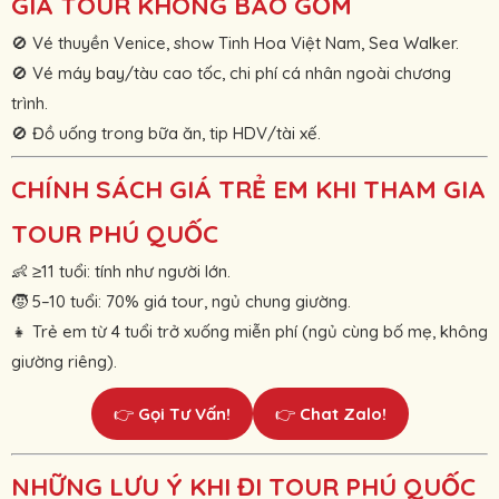
GIÁ TOUR KHÔNG BAO GỒM
🚫 Vé thuyền Venice, show Tinh Hoa Việt Nam, Sea Walker.
🚫 Vé máy bay/tàu cao tốc, chi phí cá nhân ngoài chương
trình.
🚫 Đồ uống trong bữa ăn, tip HDV/tài xế.
CHÍNH SÁCH GIÁ TRẺ EM KHI THAM GIA
TOUR PHÚ QUỐC
👶 ≥11 tuổi: tính như người lớn.
🧒 5–10 tuổi: 70% giá tour, ngủ chung giường.
👧 Trẻ em từ 4 tuổi trở xuống miễn phí (ngủ cùng bố mẹ, không
giường riêng).
👉
Gọi Tư Vấn!
👉
Chat Zalo!
NHỮNG LƯU Ý KHI ĐI TOUR PHÚ QUỐC