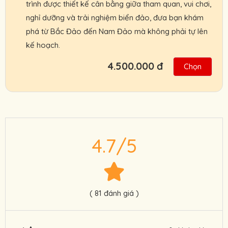
trình được thiết kế cân bằng giữa tham quan, vui chơi,
nghỉ dưỡng và trải nghiệm biển đảo, đưa bạn khám
phá từ Bắc Đảo đến Nam Đảo mà không phải tự lên
kế hoạch.
4.500.000 đ
Chọn
Có kinh nghiệm 09 năm kinh doanh du lịch,
đảm bảo trải nghiệm tốt nhất cho quý khách
Cam kết lịch trình cá nhân hóa theo nhu cầu
và sở thích của quý khách.
4.7/5
Cam kết giá tour tốt, nhiều ưu đãi, hỗ trợ
nhanh 24/7.
Nhiều chính sách ưu đãi cho đối tác, khách
đoàn, HDV, nhà xe.
( 81 đánh giá )
Liên hệ ngay
0901222772
để nhận thêm
nhiều ưu đãi ngay hôm nay!