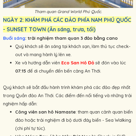
Tham quan Grand World Phú Quốc.
NGÀY 2: KHÁM PHÁ CÁC ĐẢO PHÍA NAM PHÚ QUỐC
- SUNSET TOWN (Ăn sáng, trưa, tối)
Buổi sáng
: trải nghiệm tham quan 3 đảo bằng cano
Quý khách sẽ ăn sáng tại khách sạn, làm thủ tục check-
out và mang hành lý lên xe.
Xe và hướng dẫn viên
Eco San Hô Đỏ
sẽ đón vào lúc
07:15
để di chuyển đến bến cảng An Thới.
Quý khách sẽ bắt đầu hành trình khám phá các đảo đẹp nhất
trong Quần đảo An Thới. Các điểm đến nổi tiếng và những trải
nghiệm hấp dẫn:
Công viên san hô Namaste
: tham quan cảnh quan biển
đảo hoặc trải nghiệm đi bộ dưới đáy biển - Sea Walking
(chi phí tự túc).