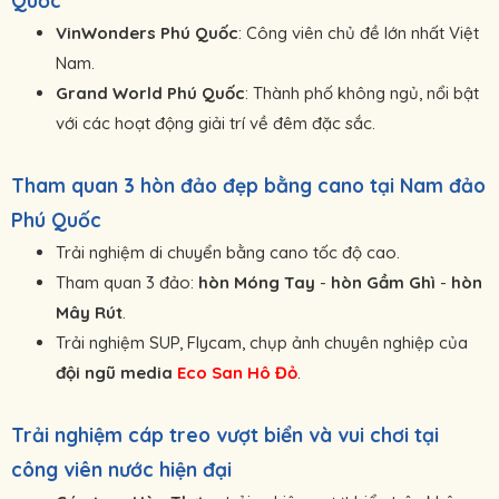
VinWonders Phú Quốc
: Công viên chủ đề lớn nhất Việt
Nam.
Grand World Phú Quốc
: Thành phố không ngủ, nổi bật
với các hoạt động giải trí về đêm đặc sắc.
Tham quan 3 hòn đảo đẹp bằng cano tại Nam đảo
Phú Quốc
Trải nghiệm di chuyển bằng cano tốc độ cao.
Tham quan 3 đảo:
hòn Móng Tay
-
hòn Gầm Ghì
-
hòn
Mây Rút
.
Trải nghiệm SUP, Flycam, chụp ảnh chuyên nghiệp của
đội ngũ media
Eco San Hô Đỏ
.
Trải nghiệm cáp treo vượt biển và vui chơi tại
công viên nước hiện đại