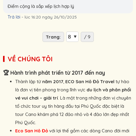
Điểm cộng là sắp xếp lịch hợp lý
Trả lời
-
lúc 16:20 ngày 26/10/2025
Trang:
/ 9
VỀ CHÚNG TÔI
🏆
Hành trình phát triển từ 2017 đến nay
Thành lập từ
năm 2017
,
ECO San Hô Đỏ Travel
tự hào
là đơn vị tiên phong trong lĩnh vực
du lịch và phân phối
vé vui chơi – giải trí
. Là một trong những đơn vị chuyên
tổ chức tour uy tín hàng đầu tại Phú Quốc đặc biệt là
tour Cano khám phá 12 đảo nhỏ và 4 đảo lớn đẹp nhất
Phú Quốc.
Eco San Hô Đỏ
với lợi thế gồm các dòng Cano đời mới