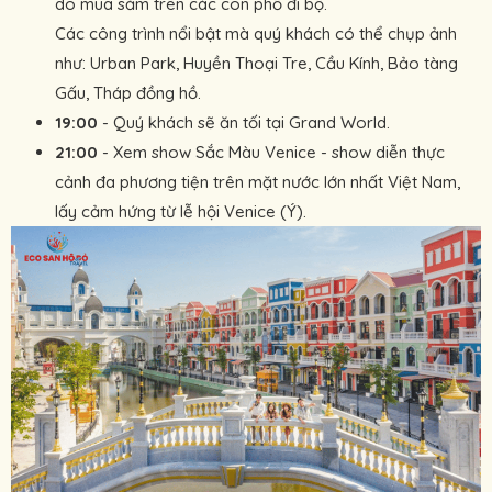
do mua sắm trên các con phố đi bộ.
Các công trình nổi bật mà quý khách có thể chụp ảnh
như: Urban Park, Huyền Thoại Tre, Cầu Kính, Bảo tàng
Gấu, Tháp đồng hồ.
19:00
- Quý khách sẽ ăn tối tại Grand World.
21:00
- Xem show Sắc Màu Venice - show diễn thực
cảnh đa phương tiện trên mặt nước lớn nhất Việt Nam,
lấy cảm hứng từ lễ hội Venice (Ý).