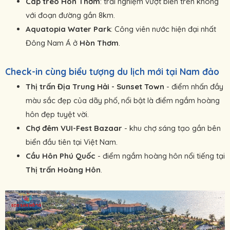
Cáp treo Hòn Thơm
: trải nghiệm vượt biển trên không
với đoạn đường gần 8km.
Aquatopia Water Park
: Công viên nước hiện đại nhất
Đông Nam Á ở
Hòn Thơm
.
Check-in cùng biểu tượng du lịch mới tại Nam đảo
Thị trấn Địa Trung Hải - Sunset Town
- điểm nhấn đầy
màu sắc đẹp của dãy phố, nổi bật là điểm ngắm hoàng
hôn đẹp tuyệt vời.
Chợ đêm VUI-Fest Bazaar
- khu chợ sáng tạo gần bên
biển đầu tiên tại Việt Nam.
Cầu Hôn Phú Quốc
- điểm ngắm hoàng hôn nổi tiếng tại
Thị trấn Hoàng Hôn
.