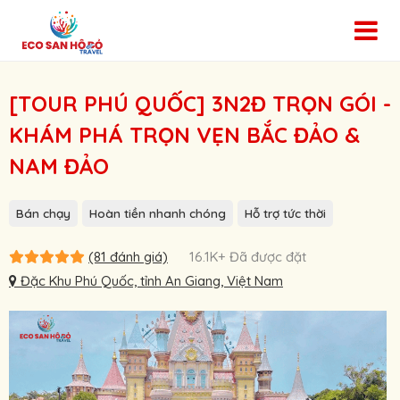
[TOUR PHÚ QUỐC] 3N2Đ TRỌN GÓI -
KHÁM PHÁ TRỌN VẸN BẮC ĐẢO &
NAM ĐẢO
Bán chạy
Hoàn tiền nhanh chóng
Hỗ trợ tức thời
(81 đánh giá)
16.1K+ Đã được đặt
Đặc Khu Phú Quốc, tỉnh An Giang, Việt Nam