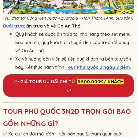
Vui chơi tại Công viên nước Aquatopia - Hòn Thơm. (Ảnh: Sưu tầm)
Buổi trưa
: ăn trưa và về Ga An Thới
Quý khách sẽ được ăn trưa tại nhà hàng theo set menu.
Sau bữa ăn, quý khách di chuyển lên cáp treo để quay
về Ga An Thới.
Xe và hướng dẫn viên sẽ tiễn quý khách ra bến tàu/sân
bay. Kết thúc hành trình
Tour Phú Quốc 3 ngày 2 đêm
.
👉
GIÁ TOUR ƯU ĐÃI CHỈ TỪ:
5
.500.000Đ/ KHÁCH
👈
TOUR PHÚ QUỐC 3N2Đ TRỌN GÓI BAO
GỒM NHỮNG GÌ?
✅ Xe du lịch đời mới đón – tiễn sân bay & tham quan suốt