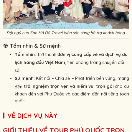
Đội ngũ của San Hô Đỏ Travel luôn sẵn sàng hỗ trợ khách hàng.
🎯
Tầm nhìn & Sứ mệnh
Tầm nhìn:
Trở thành
đơn vị cung cấp vé và dịch vụ du
lịch hàng đầu Việt Nam
, tiên phong trong chuyển đổi
số.
Sứ mệnh:
Kết nối – Chia sẻ – Phát triển bền vững, mang
trải nghiệm trọn vẹn và niềm vui trọn gói
cho du
đến
khách đến với Phú Quốc và các điểm đến nổi tiếng toàn
quốc.
VỀ DỊCH VỤ NÀY
GIỚI THIỆU VỀ TOUR PHÚ QUỐC TRỌN