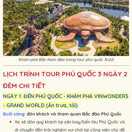
Khám phá Bắc-Nam đảo trong tour phú quốc 3n2đ.
LỊCH TRÌNH TOUR PHÚ QUỐC 3 NGÀY 2
ĐÊM CHI TIẾT
NGÀY 1: ĐẾN PHÚ QUỐC - KHÁM PHÁ VINWONDERS
- GRAND WORLD (Ăn trưa, tối)
Buổi sáng
: đón khách và tham quan Bắc đảo Phú Quốc
Xe sẽ đón quý khách tại sân bay/bến tàu Phú Quốc và
di chuyển đến trải nghiệm vui chơi tại công viên chủ đề