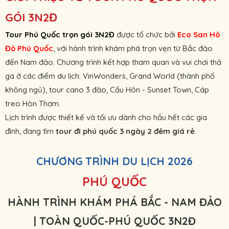
GÓI 3N2Đ
Tour Phú Quốc trọn gói 3N2Đ
được tổ chức bởi
Eco San Hô
Đỏ Phú Quốc
, với hành trình khám phá trọn vẹn từ Bắc đảo
đến Nam đảo. Chương trình kết hợp tham quan và vui chơi thả
ga ở các điểm du lịch: VinWonders, Grand World (thành phố
không ngủ), tour cano 3 đảo, Cầu Hôn - Sunset Town, Cáp
treo Hòn Thơm.
Lịch trình được thiết kế và tối ưu dành cho hầu hết các gia
đình, đang tìm
tour đi phú quốc 3 ngày 2 đêm giá rẻ
.
CHƯƠNG TRÌNH DU LỊCH 2026
PHÚ QUỐC
HÀNH TRÌNH KHÁM PHÁ BẮC - NAM ĐẢO
| TOÀN QUỐC-PHÚ QUỐC 3N2Đ