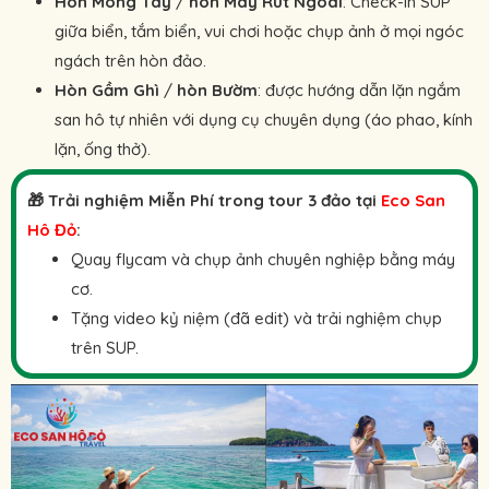
Hòn Móng Tay
/
hòn Mây Rút Ngoài
: Check-in SUP
giữa biển, tắm biển, vui chơi hoặc chụp ảnh ở mọi ngóc
ngách trên hòn đảo.
Hòn Gầm Ghì
/
hòn Bườm
: được hướng dẫn lặn ngắm
san hô tự nhiên với dụng cụ chuyên dụng (áo phao, kính
lặn, ống thở).
🎁 Trải nghiệm Miễn Phí trong tour 3 đảo tại
Eco San
Hô Đỏ
:
Quay flycam và chụp ảnh chuyên nghiệp bằng máy
cơ.
Tặng video kỷ niệm (đã edit) và trải nghiệm chụp
trên SUP.