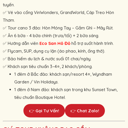
tuyến.
✅ Vé vào cổng VinWonders, GrandWorld, Cáp Treo Hòn
Thơm.
✅ Tour cano 3 đảo: Hòn Móng Tay – Gầm Ghì – Mây Rút.
✅ Ăn 6 bữa - 4 bữa chính (trưa/tối) + 2 bữa sáng.
✅ Hướng dẫn viên
Eco San Hô Đỏ
hỗ trợ suốt hành trình.
✅ Flycam, SUP, dụng cụ lặn (áo phao, kính, ống thở).
✅ Bảo hiểm du lịch & nước suối 01 chai/ngày.
✅ Khách sạn tiêu chuẩn 3–4
, 2 khách/phòng.
⭐
1 đêm ở Bắc đảo: khách sạn/resort 4
, Wyndham
⭐
Garden / Vin Holidays.
1 đêm ở Nam đảo: khách sạn trong khu Sunset Town,
tiêu chuẩn Boutique Hotel.
👉
Gọi Tư Vấn!
👉
Chat Zalo!