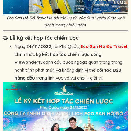
Eco San Hô Đỏ Travel
là đối tác uy tín của Sun World được vinh
danh trong nhiều năm.
🤝
Lễ ký kết hợp tác chiến lược
Ngày
24/11/2022
, tại Phú Quốc,
Eco San Hô Đỏ Travel
chính thức
ký kết hợp tác chiến lược cùng
VinWonders
, đánh dấu bước ngoặc quan trọng trong
hành trình phát triển và khẳng định vị thế
đối tác B2B
hàng đầu
trong lĩnh vực vé vui chơi – giải trí.