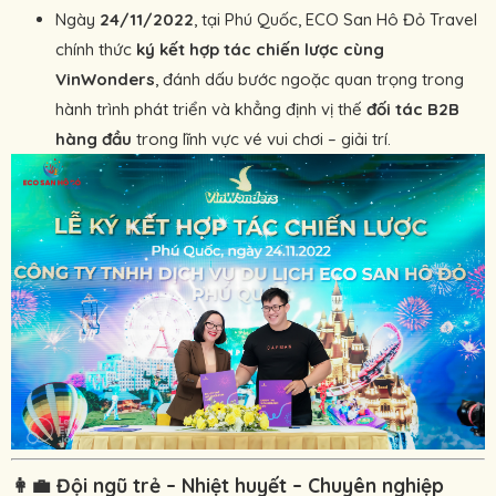
Ngày
24/11/2022
, tại Phú Quốc, ECO San Hô Đỏ Travel
chính thức
ký kết hợp tác chiến lược cùng
VinWonders
, đánh dấu bước ngoặc quan trọng trong
hành trình phát triển và khẳng định vị thế
đối tác B2B
hàng đầu
trong lĩnh vực vé vui chơi – giải trí.
👩‍💼
Đội ngũ trẻ – Nhiệt huyết – Chuyên nghiệp