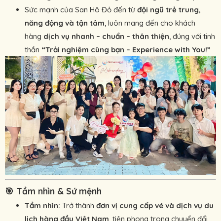
Sức mạnh của San Hô Đỏ đến từ
đội ngũ trẻ trung,
năng động và tận tâm
, luôn mang đến cho khách
hàng
dịch vụ nhanh – chuẩn – thân thiện
, đúng với tinh
thần
“Trải nghiệm cùng bạn – Experience with You!”
🎯
Tầm nhìn & Sứ mệnh
Tầm nhìn:
Trở thành
đơn vị cung cấp vé và dịch vụ du
lịch hàng đầu Việt Nam
, tiên phong trong chuyển đổi