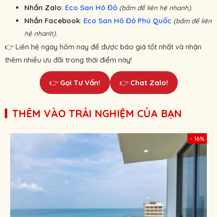
Nhắn Zalo
:
Eco San Hô Đỏ
(bấm để liên hệ nhanh).
Nhắn Facebook
:
Eco San Hô Đỏ Phú Quốc
(bấm để liên
hệ nhanh).
👉 Liên hệ ngay hôm nay để được báo giá tốt nhất và nhận
thêm nhiều ưu đãi trong thời điểm này!
👉
Gọi Tư Vấn!
👉
Chat Zalo!
THÊM VÀO TRẢI NGHIỆM CỦA BẠN
- 16%