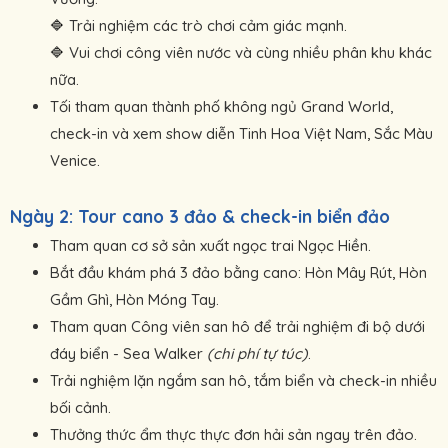
Trải nghiệm các trò chơi cảm giác mạnh.
🔷 
Vui chơi công viên nước và cùng nhiều phân khu khác
🔷 
nữa.
Tối tham quan thành phố không ngủ Grand World,
check-in và xem show diễn Tinh Hoa Việt Nam, Sắc Màu
Venice.
Ngày 2: Tour cano 3 đảo & check-in biển đảo
Tham quan cơ sở sản xuất ngọc trai Ngọc Hiền.
Bắt đầu khám phá 3 đảo bằng cano: Hòn Mây Rút, Hòn
Gầm Ghì, Hòn Móng Tay.
Tham quan Công viên san hô để trải nghiệm đi bộ dưới
đáy biển - Sea Walker
(chi phí tự túc)
.
Trải nghiệm lặn ngắm san hô, tắm biển và check-in nhiều
bối cảnh.
Thưởng thức ẩm thực thực đơn hải sản ngay trên đảo.