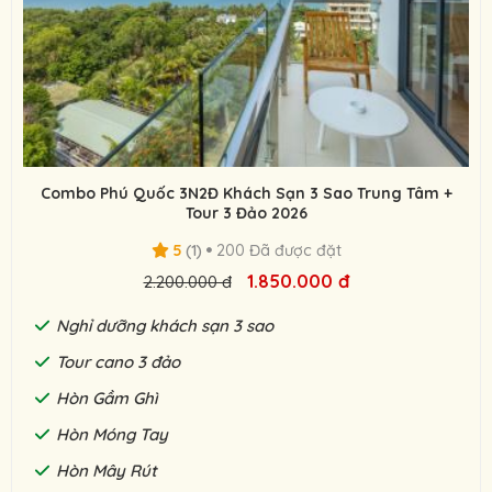
Combo Phú Quốc 3N2Đ Khách Sạn 3 Sao Trung Tâm +
Tour 3 Đảo 2026
5
(1)
200 Đã được đặt
1.850.000 đ
2.200.000 đ
Nghỉ dưỡng khách sạn 3 sao
Tour cano 3 đảo
Hòn Gầm Ghì
Hòn Móng Tay
Hòn Mây Rút