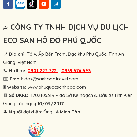
CÔNG TY TNHH DỊCH VỤ DU LỊCH
🏝
ECO SAN HÔ ĐỎ PHÚ QUỐC
📍
Địa chỉ:
Tổ 4, Ấp Bến Tràm, Đặc khu Phú Quốc, Tỉnh An
Giang, Việt Nam
📞
Hotline:
0901.222.772
–
0939.676.693
✉️
Email:
dos@sanhodotravel.com
🌐
Website:
www.phuquocsanhodo.com
🧾
Số ĐKKD:
1702105319 – do Sở Kế hoạch & Đầu tư Tỉnh Kiên
Giang cấp ngày
10/09/2017
👤
Người đại diện:
Ông
Lê Minh Tân