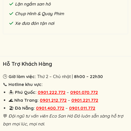
Lặn ngắm san hô
Chụp Hình & Quay Phim
Xe đưa đón tận nơi
Hỗ Trợ Khách Hàng
🕒
Giờ làm việc:
Thứ 2 – Chủ nhật |
8h00 – 22h30
📞
Hotline khu vực:
🏝
Phú Quốc:
0901.222.772
–
0901.070.772
🌊
Nha Trang:
0901.212.772
–
0901.221.772
🏖
Đà Nẵng:
0901.400.772
–
0901.011.772
💬
Đội ngũ tư vấn viên Eco San Hô Đỏ luôn sẵn sàng hỗ trợ
bạn mọi lúc, mọi nơi.