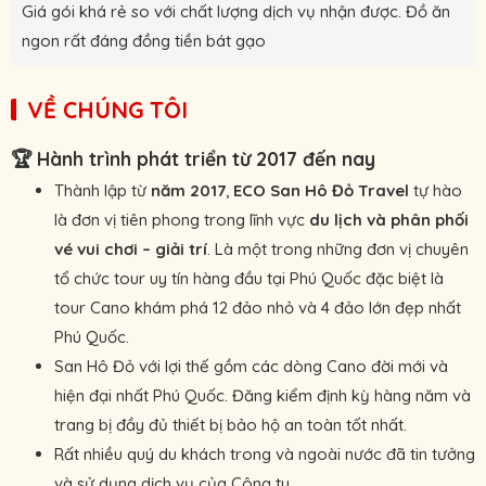
Giá gói khá rẻ so với chất lượng dịch vụ nhận được. Đồ ăn
ngon rất đáng đồng tiền bát gạo
VỀ CHÚNG TÔI
🏆
Hành trình phát triển từ 2017 đến nay
Thành lập từ
năm 2017
,
ECO San Hô Đỏ Travel
tự hào
là đơn vị tiên phong trong lĩnh vực
du lịch và phân phối
vé vui chơi – giải trí
. Là một trong những đơn vị chuyên
tổ chức tour uy tín hàng đầu tại Phú Quốc đặc biệt là
tour Cano khám phá 12 đảo nhỏ và 4 đảo lớn đẹp nhất
Phú Quốc.
San Hô Đỏ với lợi thế gồm các dòng Cano đời mới và
hiện đại nhất Phú Quốc. Đăng kiểm định kỳ hàng năm và
trang bị đầy đủ thiết bị bảo hộ an toàn tốt nhất.
Rất nhiều quý du khách trong và ngoài nước đã tin tưởng
và sử dụng dịch vụ của Công ty.