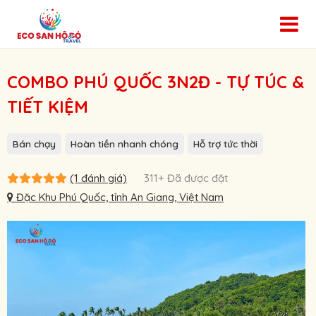
COMBO PHÚ QUỐC 3N2Đ - TỰ TÚC &
TIẾT KIỆM
Bán chạy
Hoàn tiền nhanh chóng
Hỗ trợ tức thời
(1 đánh giá)
311+ Đã được đặt
Đặc Khu Phú Quốc, tỉnh An Giang, Việt Nam