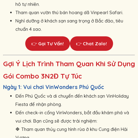
hô tự nhiên.
Tham quan vườn thú bán hoang dã Vinpearl Safari.
Nghỉ dưỡng ở khách sạn sang trọng ở Bắc đảo, tiêu
chuẩn 4 sao.
👉
Gọi Tư Vấn!
👉
Chat Zalo!
Gợi Ý Lịch Trình Tham Quan Khi Sử Dụng
Gói Combo 3N2Đ Tự Túc
Ngày 1: Vui chơi VinWonders Phú Quốc
Đến Phú Quốc và di chuyển đến khách sạn VinHoliday
Fiesta để nhận phòng.
Đến check-in cổng VinWonders, bắt đầu khám phá và
vui chơi. Bạn cũng sẽ được trải nghiệm:
Tham quan thủy cung hình rùa ở khu Cung điện Hải
🔷 
Vương.