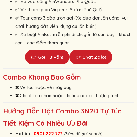
Vé vào cổng VinWonders Phú Quốc.
✅ 
Vé tham quan Vinpearl Safari Phú Quốc.
✅ 
Tour cano 3 đảo trọn gói (Xe đưa đón, ăn uống, vui
✅ 
chơi, hướng dẫn viên, dụng cụ lặn biển).
Xe buýt VinBus miễn phí di chuyển từ sân bay - khách
✅ 
sạn - các điểm tham quan.
👉
Gọi Tư Vấn!
👉
Chat Zalo!
Combo Không Bao Gồm
Vé tàu hoặc vé máy bay.
❌ 
Chi phí cá nhân hoặc chi tiêu ngoài chương trình.
❌ 
Hướng Dẫn Đặt Combo 3N2Đ Tự Túc
Tiết Kiệm Có Nhiều Ưu Đãi
Hotline
:
0901 222 772
(bấm để gọi nhanh).