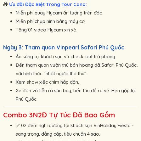
Ưu đãi Đặc Biệt Trong Tour Cano:
🎁 
Miễn phí quay Flycam ấn tượng trên đảo.
Miễn phí chụp hình bằng máy cơ.
Tặng 01 video Flycam xịn xò.
Ngày 3: Tham quan Vinpearl Safari Phú Quốc
Ăn sáng tại khách sạn và check-out trả phòng.
Đến tham quan vườn thú bán hoang dã Safari Phú Quốc,
với hình thức "nhốt người thả thú".
Xem show xiếc chim hấp dẫn.
Xe đón và tiễn ra sân bay, bến tàu để ra về. Hẹn gặp lại
Phú Quốc.
Combo 3N2Đ Tự Túc Đã Bao Gồm
02 đêm nghỉ dưỡng tại khách sạn VinHoliday Fiesta -
✅ 
sang trọng, đẳng cấp, tiêu chuẩn 4 sao.