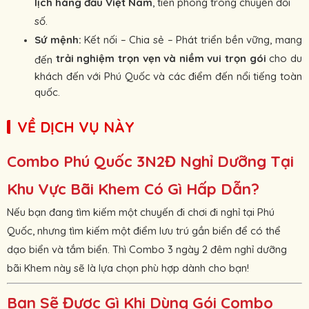
lịch hàng đầu Việt Nam
, tiên phong trong chuyển đổi
số.
Sứ mệnh:
Kết nối – Chia sẻ – Phát triển bền vững, mang
trải nghiệm trọn vẹn và niềm vui trọn gói
cho du
đến
khách đến với Phú Quốc và các điểm đến nổi tiếng toàn
quốc.
VỀ DỊCH VỤ NÀY
Combo Phú Quốc 3N2Đ Nghỉ Dưỡng Tại
Khu Vực Bãi Khem Có Gì Hấp Dẫn?
Nếu bạn đang tìm kiếm một chuyến đi chơi đi nghỉ tại Phú
Quốc, nhưng tìm kiếm một điểm lưu trú gần biển để có thể
dạo biển và tắm biển. Thì Combo 3 ngày 2 đêm nghỉ dưỡng
bãi Khem này sẽ là lựa chọn phù hợp dành cho bạn!
Bạn Sẽ Được Gì Khi Dùng Gói Combo