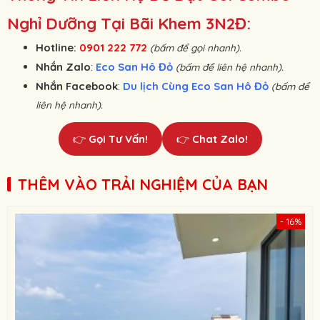
Nghỉ Dưỡng Tại Bãi Khem 3N2Đ:
Hotline:
0901 222 772
(bấm để gọi nhanh).
Nhắn Zalo
:
Eco San Hô Đỏ
(bấm để liên hệ nhanh).
Nhắn Facebook
:
Du lịch Cùng Eco San Hô Đỏ
(bấm để
liên hệ nhanh).
👉
Gọi Tư Vấn!
👉
Chat Zalo!
THÊM VÀO TRẢI NGHIỆM CỦA BẠN
- 16%