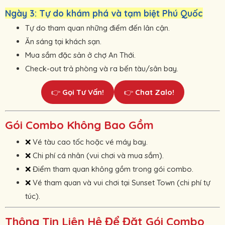
Ngày 3: Tự do khám phá và tạm biệt Phú Quốc
Tự do tham quan những điểm đến lân cận.
Ăn sáng tại khách sạn.
Mua sắm đặc sản ở chợ An Thới.
Check-out trả phòng và ra bến tàu/sân bay.
👉
Gọi Tư Vấn!
👉
Chat Zalo!
Gói Combo Không Bao Gồm
Vé tàu cao tốc hoặc vé máy bay.
❌ 
Chi phí cá nhân (vui chơi và mua sắm).
❌ 
Điểm tham quan không gồm trong gói combo.
❌ 
Vé tham quan và vui chơi tại Sunset Town (chi phí tự
❌ 
túc).
Thông Tin Liên Hệ Để Đặt Gói Combo