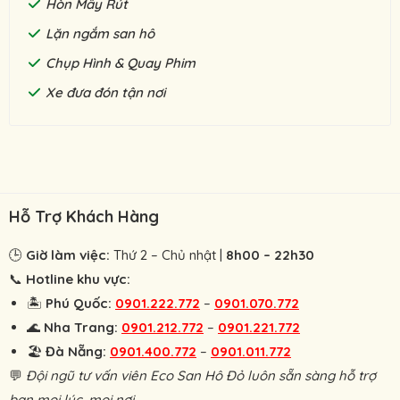
Hòn Mây Rút
Lặn ngắm san hô
Chụp Hình & Quay Phim
Xe đưa đón tận nơi
Hỗ Trợ Khách Hàng
🕒
Giờ làm việc:
Thứ 2 – Chủ nhật |
8h00 – 22h30
📞
Hotline khu vực:
🏝
Phú Quốc:
0901.222.772
–
0901.070.772
🌊
Nha Trang:
0901.212.772
–
0901.221.772
🏖
Đà Nẵng:
0901.400.772
–
0901.011.772
💬
Đội ngũ tư vấn viên Eco San Hô Đỏ luôn sẵn sàng hỗ trợ
bạn mọi lúc, mọi nơi.