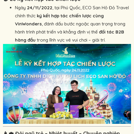
Ngày
24/11/2022
, tại Phú Quốc, ECO San Hô Đỏ Travel
chính thức
ký kết hợp tác chiến lược cùng
VinWonders
, đánh dấu bước ngoặc quan trọng trong
hành trình phát triển và khẳng định vị thế
đối tác B2B
hàng đầu
trong lĩnh vực vé vui chơi – giải trí.
👩‍💼
Đội ngũ trẻ – Nhiệt huyết – Chuyên nghiệp