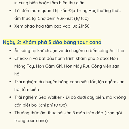
in cùng biển hoặc tắm biển thư giãn.
Tối đến tham quan Thị trấn Địa Trung Hải, thưởng thức
ẩm thực tại Chợ đêm Vui-Fest (tự túc).
Xem pháo hoa tầm cao vào lúc 21h30.
Ngày 2: Khám phá 3 đảo bằng tour cano
Ăn sáng tại khách sạn và di chuyển ra bến cảng An Thới.
Check-in và bắt đầu hành trình khám phá 3 đảo: Hòn
Móng Tay, Hòn Gầm Ghì, Hòn Mây Rút, Công viên san
hô.
Trải nghiệm di chuyển bằng cano siêu tốc, lặn ngắm san
hô, tắm biển.
Trải nghiệm Sea Walker - Đi bộ dưới đáy biển, mà không
cần biết bơi (chi phí tự túc).
Thưởng thức ẩm thực hải sản 8 món trên đảo (trọn gói
trong tour cano).