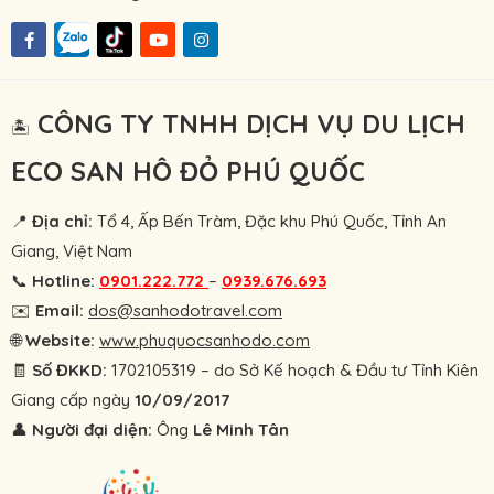
CÔNG TY TNHH DỊCH VỤ DU LỊCH
🏝
ECO SAN HÔ ĐỎ PHÚ QUỐC
📍
Địa chỉ:
Tổ 4, Ấp Bến Tràm, Đặc khu Phú Quốc, Tỉnh An
Giang, Việt Nam
📞
Hotline:
0901.222.772
–
0939.676.693
✉️
Email:
dos@sanhodotravel.com
🌐
Website:
www.phuquocsanhodo.com
🧾
Số ĐKKD:
1702105319 – do Sở Kế hoạch & Đầu tư Tỉnh Kiên
Giang cấp ngày
10/09/2017
👤
Người đại diện:
Ông
Lê Minh Tân