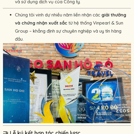
và sử dụng dịch vụ của Công ty.
Chúng tôi vinh dự nhiều năm liền nhận các
giải thưởng
và chứng nhận xuất sắc
từ hệ thống Vinpearl & Sun
Group – khẳng định sự chuyên nghiệp và uy tín hàng
đầu.
🤝
Lễ ký kết hợp tác chiến lược