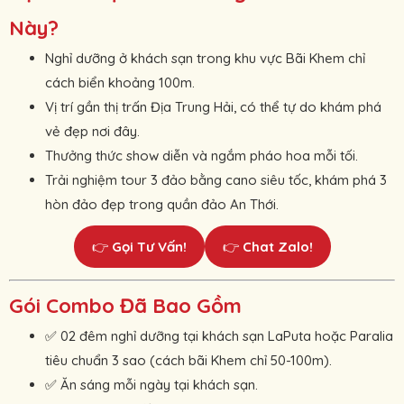
Này?
Nghỉ dưỡng ở khách sạn trong khu vực Bãi Khem chỉ
cách biển khoảng 100m.
Vị trí gần thị trấn Địa Trung Hải, có thể tự do khám phá
vẻ đẹp nơi đây.
Thưởng thức show diễn và ngắm pháo hoa mỗi tối.
Trải nghiệm tour 3 đảo bằng cano siêu tốc, khám phá 3
hòn đảo đẹp trong quần đảo An Thới.
👉
Gọi Tư Vấn!
👉
Chat Zalo!
Gói Combo Đã Bao Gồm
02 đêm nghỉ dưỡng tại khách sạn LaPuta hoặc Paralia
✅ 
tiêu chuẩn 3 sao (cách bãi Khem chỉ 50-100m).
Ăn sáng mỗi ngày tại khách sạn.
✅ 