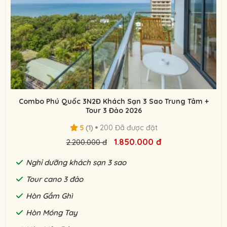
Combo Phú Quốc 3N2Đ Khách Sạn 3 Sao Trung Tâm +
Tour 3 Đảo 2026
5
(1)
200 Đã được đặt
1.850.000 đ
2.200.000 đ
Nghỉ dưỡng khách sạn 3 sao
Tour cano 3 đảo
Hòn Gầm Ghì
Hòn Móng Tay