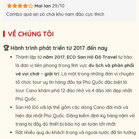
Mai lan
29/10
Combo quá xịn sò chơi khu nam đảo cực thích
VỀ CHÚNG TÔI
🏆
Hành trình phát triển từ 2017 đến nay
Thành lập từ
năm 2017
,
ECO San Hô Đỏ Travel
tự hào
là đơn vị tiên phong trong lĩnh vực
du lịch và phân phối
vé vui chơi – giải trí
. Là một trong những đơn vị chuyên
tổ chức tour uy tín hàng đầu tại Phú Quốc đặc biệt là
tour Cano khám phá 12 đảo nhỏ và 4 đảo lớn đẹp nhất
Phú Quốc.
San Hô Đỏ với lợi thế gồm các dòng Cano đời mới và
hiện đại nhất Phú Quốc. Đăng kiểm định kỳ hàng năm và
trang bị đầy đủ thiết bị bảo hộ an toàn tốt nhất.
Rất nhiều quý du khách trong và ngoài nước đã tin tưởng