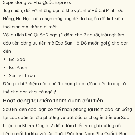
Superdong và Phú Quốc Express.
Tuy nhiên, đối với những bạn ở khu vực như Hồ Chí Minh, Đà
Nẵng, Hà Nội... nên chọn máy bay để di chuyển để tiết kiệm
thời gian mà không bị mệt.
Với du lịch Phú Quốc 2 ngày 1 đêm cho 2 người, trải nghiệm
đầu tiên đáng ưu tiên mà Eco San Hô Đỏ muốn gợi ý cho bạn
đến:
Bãi Sao
Bãi Khem
Sunset Town
Đừng nghĩ 3 điểm này quá ít, nhưng hoạt động bên trong có
thể cho bạn chơi cả ngày!
Hoạt động tại điểm tham quan đầu tiên
Sau khi đến đảo, bạn có thể nhận phòng tại Nam đảo, ăn uống
tại các quán ăn địa phương và bắt đầu di chuyển đến bãi Sao
hoặc bãi Khem. Đây là 2 điểm tắm biển và nghỉ dưỡng nổi
tiếng nhất tại khu vực An Thới (Đặc khu Nam Phú Quốc). Bạn