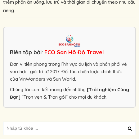
thêm phần ăn uống, lưu trú và thời gian di chuyển theo nhu cầu
riêng.
Biên tập bởi:
ECO San Hô Đỏ Travel
Đơn vị tiên phong trong lĩnh vực du lịch và phân phối vé
vui chơi - giải trí từ 2017. Đối tác chiến lược chính thức
của VinWonders và Sun World.
Chúng tôi cam kết mang đến những
[Trải nghiệm Cùng
Bạn]
"Trọn vẹn & Trọn gói" cho mọi du khách.