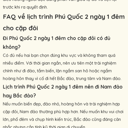
trước khi ra quyết định.
FAQ về lịch trình Phú Quốc 2 ngày 1 đêm
cho cặp đôi
Đi Phú Quốc 2 ngày 1 đêm cho cặp đôi có đủ
không?
Có đủ nếu hai bạn chọn đúng khu vực và không tham quá
nhiều điểm. Với thời gian ngắn, nên ưu tiên một trải nghiệm
chính như đi đảo, tắm biển, lặn ngắm san hô hoặc ngắm
hoàng hôn thay vì cố đi hết Bắc đảo, trung tâm và Nam đảo.
Lịch trình Phú Quốc 2 ngày 1 đêm nên đi Nam đảo
hay Bắc đảo?
Nếu muốn biển đẹp, đảo nhỏ, hoàng hôn và trải nghiệm hợp
cặp đôi, Nam đảo thường phù hợp hơn. Nếu muốn khu vui chơi
lớn, phố đêm và chụp hình kiến trúc, Bắc đảo cũng đáng cân
nhắc nhưng cần tính kỹ thời gian di chuyển.