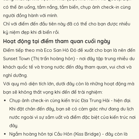
có thể ăn uống, tắm nắng, tắm biển, chụp ảnh check-in cùng
người đồng hành với mình.
Chỉ với điểm đến đầu tiên này đã có thể cho bạn được nhiều
kỷ niệm đẹp khi đi biển rồi.
Hoạt động tại điểm tham quan cuối ngày
Điểm tiếp theo mà Eco San Hô Đỏ đề xuất cho bạn là nên đến
Sunset Town (Thị trấn hoàng hôn) - nơi đây tập trung nhiều du
khách quốc tế và trong nước đến đây tham quan, vui chơi và
nghỉ dưỡng.
Với quy mô diện tích lớn, dưới đây còn là những hoạt động mà
bạn sẽ không thất vọng khi đến để trải nghiệm:
Chụp ảnh check-in cùng kiến trúc Địa Trung Hải - hiện đại.
Khi đặt chân đến đây, bạn sẽ có cảm giác như đang du lịch
nước ngoài vì sự sầm uất và điểm đặc biệt của kiến trúc nơi
đây.
Ngắm hoàng hôn tại Cầu Hôn (Kiss Bridge) - đây còn là