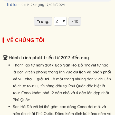
Trả lời
-
lúc 14:26 ngày 19/08/2024
Trang:
/ 10
VỀ CHÚNG TÔI
🏆
Hành trình phát triển từ 2017 đến nay
Thành lập từ
năm 2017
,
Eco San Hô Đỏ Travel
tự hào
là đơn vị tiên phong trong lĩnh vực
du lịch và phân phối
vé vui chơi – giải trí
. Là một trong những đơn vị chuyên
tổ chức tour uy tín hàng đầu tại Phú Quốc đặc biệt là
tour Cano khám phá 12 đảo nhỏ và 4 đảo lớn đẹp nhất
Phú Quốc.
San Hô Đỏ với lợi thế gồm các dòng Cano đời mới và
hiện đại nhất Phú Quốc. Đăng kiểm định kỳ hàng năm và