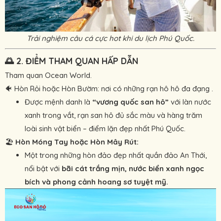
Trải nghiệm câu cá cực hot khi du lịch Phú Quốc.
🌅
2. ĐIỂM THAM QUAN HẤP DẪN
Tham quan Ocean World.
🐠 Hòn Rỏi hoặc Hòn Bườm: nơi có những rạn hô hô đa đạng .
Được mệnh danh là
“vương quốc san hô”
với làn nước
xanh trong vắt, rạn san hô đủ sắc màu và hàng trăm
loài sinh vật biển – điểm lặn đẹp nhất Phú Quốc.
🏖
Hòn Móng Tay hoặc Hòn Mây Rút:
Một trong những hòn đảo đẹp nhất quần đảo An Thới,
nổi bật với
bãi cát trắng mịn, nước biển xanh ngọc
bích và phong cảnh hoang sơ tuyệt mỹ.