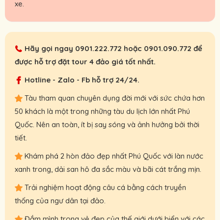
xe.
Hãy gọi ngay
0901.222.772
hoặc
0901.090.772
để
được hỗ trợ đặt tour 4 đảo giá tốt nhất.
Hotline - Zalo - Fb hỗ trợ 24/24.
Tàu tham quan chuyên dụng đời mới với sức chứa hơn
50 khách là một trong những tàu du lịch lớn nhất Phú
Quốc. Nên an toàn, ít bị say sóng và ảnh hưởng bởi thời
tiết.
Khám phá 2 hòn đảo đẹp nhất Phú Quốc với làn nước
xanh trong, dải san hô đa sắc màu và bãi cát trắng mịn.
Trải nghiệm hoạt động câu cá bằng cách truyền
thống của ngư dân tại đảo.
Đắm mình trong vẻ đẹp của thế giới dưới biển với các