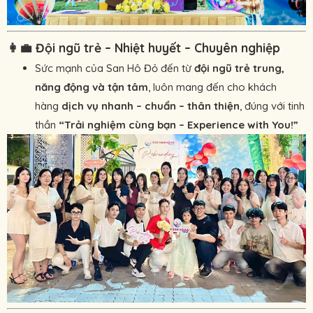
👩‍💼
Đội ngũ trẻ – Nhiệt huyết – Chuyên nghiệp
Sức mạnh của San Hô Đỏ đến từ
đội ngũ trẻ trung,
năng động và tận tâm
, luôn mang đến cho khách
hàng
dịch vụ nhanh – chuẩn – thân thiện
, đúng với tinh
thần
“Trải nghiệm cùng bạn – Experience with You!”