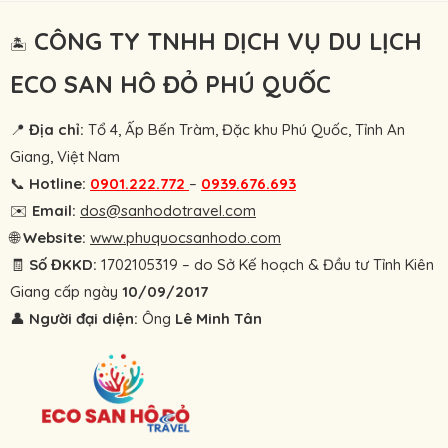
CÔNG TY TNHH DỊCH VỤ DU LỊCH
🏝
ECO SAN HÔ ĐỎ PHÚ QUỐC
📍
Địa chỉ:
Tổ 4, Ấp Bến Tràm, Đặc khu Phú Quốc, Tỉnh An
Giang, Việt Nam
📞
Hotline:
0901.222.772
–
0939.676.693
✉️
Email:
dos@sanhodotravel.com
🌐
Website:
www.phuquocsanhodo.com
🧾
Số ĐKKD:
1702105319 – do Sở Kế hoạch & Đầu tư Tỉnh Kiên
Giang cấp ngày
10/09/2017
👤
Người đại diện:
Ông
Lê Minh Tân