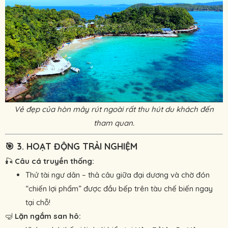
Vẻ đẹp của hòn mây rút ngoài rất thu hút du khách đến
tham quan.
🎯
3. HOẠT ĐỘNG TRẢI NGHIỆM
🎣
Câu cá truyền thống:
Thử tài ngư dân – thả câu giữa đại dương và chờ đón
“chiến lợi phẩm” được đầu bếp trên tàu chế biến ngay
tại chỗ!
🤿
Lặn ngắm san hô: