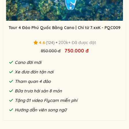
Tour 4 Đảo Phú Quốc Bằng Cano | Chỉ từ 7.xxK - PQC009
4.6
(124)
200k+ Đã được đặt
750.000 đ
850.000 đ
Cano đời mới
Xe đưa đón tận nơi
Tham quan 4 đảo
Bữa trưa hải sản 8 món
Tặng 01 video Flycam miễn phí
Hướng dẫn viên song ngữ