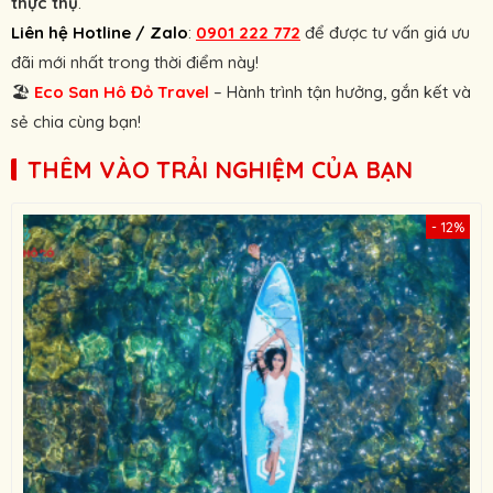
thực thụ
.
Liên hệ Hotline / Zalo
:
0901 222 772
để được tư vấn giá ưu
đãi mới nhất trong thời điểm này!
🏖
Eco
San Hô Đỏ Travel
– Hành trình tận hưởng, gắn kết và
sẻ chia cùng bạn!
THÊM VÀO TRẢI NGHIỆM CỦA BẠN
- 12%