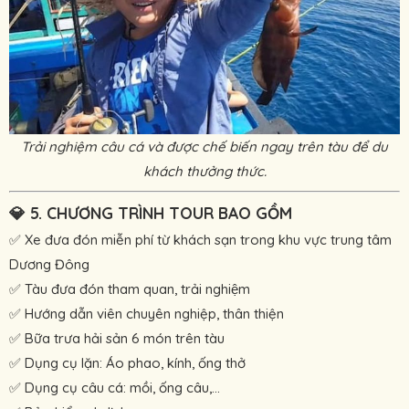
Trải nghiệm câu cá và được chế biến ngay trên tàu để du
khách thưởng thức.
💎
5. CHƯƠNG TRÌNH TOUR BAO GỒM
✅ Xe đưa đón miễn phí từ khách sạn trong khu vực trung tâm
Dương Đông
✅ Tàu đưa đón tham quan, trải nghiệm
✅ Hướng dẫn viên chuyên nghiệp, thân thiện
✅ Bữa trưa hải sản 6 món trên tàu
✅ Dụng cụ lặn: Áo phao, kính, ống thở
✅ Dụng cụ câu cá: mồi, ống câu,...