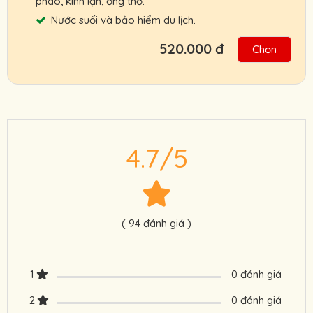
phao, kính lặn, ống thở.
Nước suối và bảo hiểm du lịch.
520.000 đ
Chọn
Bạn có thể đặt tour trước chuyến đi, thanh
toán sau khi đã trải nghiệm tour.
Lịch trình có thể sẽ thay đổi tùy theo tình
hình thời tiết thực tế nhắm mang đến trải
4.7/5
nghiệm tốt nhất cho quý khách.
Chính sách ưu đãi cho đối tác, khách đoàn,
HDV, nhà xe.
Cam kết giá tour tốt nhất, hỗ trợ nhanh
( 94 đánh giá )
nhất.
Người Lớn : 470.000 VNĐ
1
0 đánh giá
Trẻ Em: 330.000 VNĐ
2
0 đánh giá
Liên hệ ngay: 0901 222 772 để được hỗ trợ