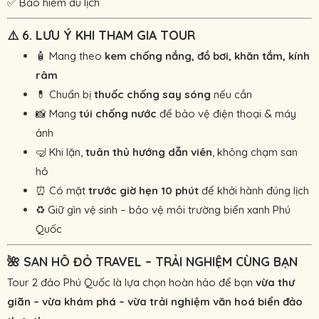
✅ Bảo hiểm du lịch
⚠️
6. LƯU Ý KHI THAM GIA TOUR
🧴 Mang theo
kem chống nắng, đồ bơi, khăn tắm, kính
râm
💊 Chuẩn bị
thuốc chống say sóng
nếu cần
📸 Mang
túi chống nước
để bảo vệ điện thoại & máy
ảnh
🤿 Khi lặn,
tuân thủ hướng dẫn viên
, không chạm san
hô
⏰ Có mặt
trước giờ hẹn 10 phút
để khởi hành đúng lịch
♻️ Giữ gìn vệ sinh – bảo vệ môi trường biển xanh Phú
Quốc
🌺
SAN HÔ ĐỎ TRAVEL – TRẢI NGHIỆM CÙNG BẠN
Tour 2 đảo Phú Quốc là lựa chọn hoàn hảo để bạn
vừa thư
giãn – vừa khám phá – vừa trải nghiệm văn hoá biển đảo