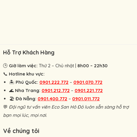
Hỗ Trợ Khách Hàng
🕒
Giờ làm việc:
Thứ 2 – Chủ nhật |
8h00 – 22h30
📞
Hotline khu vực:
🏝
Phú Quốc:
0901.222.772
–
0901.070.772
🌊
Nha Trang:
0901.212.772
–
0901.221.772
🏖
Đà Nẵng:
0901.400.772
–
0901.011.772
💬
Đội ngũ tư vấn viên Eco San Hô Đỏ luôn sẵn sàng hỗ trợ
bạn mọi lúc, mọi nơi.
Về chúng tôi