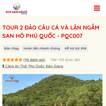
TOUR 2 ĐẢO CÂU CÁ VÀ LẶN NGẮM
SAN HÔ PHÚ QUỐC - PQC007
Bán chạy
Hoàn tiền nhanh chóng
Hỗ trợ tức thời
(94 đánh giá)
10k+ Đã được đặt
Cảng An Thới, Phú Quốc, Kiên Giang