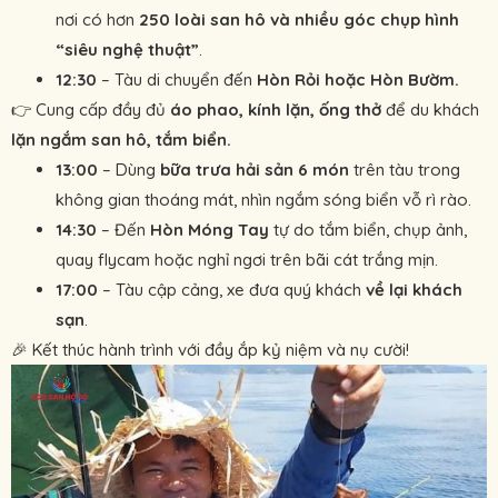
nơi có hơn
250 loài san hô và nhiều góc chụp hình
“siêu nghệ thuật”
.
12:30
– Tàu di chuyển đến
Hòn Rỏi hoặc Hòn Bườm.
👉 Cung cấp đầy đủ
áo phao, kính lặn, ống thở
để du khách
lặn ngắm san hô, tắm biển.
13:00
– Dùng
bữa trưa hải sản 6 món
trên tàu trong
không gian thoáng mát, nhìn ngắm sóng biển vỗ rì rào.
14:30
– Đến
Hòn Móng Tay
tự do tắm biển, chụp ảnh,
quay flycam hoặc nghỉ ngơi trên bãi cát trắng mịn.
17:00
– Tàu cập cảng, xe đưa quý khách
về lại khách
sạn
.
🎉 Kết thúc hành trình với đầy ắp kỷ niệm và nụ cười!