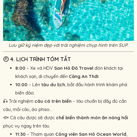
Lưu giữ kỷ niệm đẹp với trải nghiệm chụp hình trên SUP
.
🕘
4. LỊCH TRÌNH TÓM TẮT
8:00
– Xe và HDV
San Hô Đỏ Travel
đón khách tại
khách sạn, di chuyển đến
Cảng An Thới
.
10:00
– Lên
tàu du lịch
, bắt đầu hành trình khám phá
biển đảo.
🎣 Trải nghiệm
câu cá trên biển
– tàu chuẩn bị đầy đủ cần
câu, mồi câu, áo phao...
🐟 Cá câu được sẽ được
chế biến thành món ăn nóng hổi
phục vụ ngay trên tàu.
11:30
– Tham quan
Công viên San Hô Ocean World
,