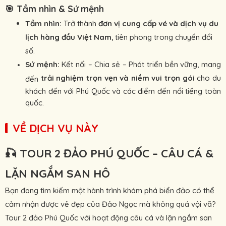
🎯
Tầm nhìn & Sứ mệnh
Tầm nhìn:
Trở thành
đơn vị cung cấp vé và dịch vụ du
lịch hàng đầu Việt Nam
, tiên phong trong chuyển đổi
số.
Sứ mệnh:
Kết nối – Chia sẻ – Phát triển bền vững, mang
trải nghiệm trọn vẹn và niềm vui trọn gói
cho du
đến
khách đến với Phú Quốc và các điểm đến nổi tiếng toàn
quốc.
VỀ DỊCH VỤ NÀY
🎣
TOUR 2 ĐẢO PHÚ QUỐC – CÂU CÁ &
LẶN NGẮM SAN HÔ
Bạn đang tìm kiếm một hành trình khám phá biển đảo có thể
cảm nhận được vẻ đẹp của Đảo Ngọc mà không quá vội vã?
Tour 2 đảo Phú Quốc với hoạt động câu cá và lặn ngắm san