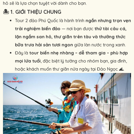
hô sẽ là lựa chọn tuyệt vời dành cho bạn.
🏝
1. GIỚI THIỆU CHUNG
Tour 2 đảo Phú Quốc là hành trình
ngắn nhưng trọn vẹn
trải nghiệm biển đảo
— nơi bạn được
thử tài câu cá,
lặn ngắm san hô, thư giãn trên tàu và thưởng thức
bữa trưa hải sản tươi ngon
giữa làn nước trong xanh.
Đây là
tour biển nhẹ nhàng – dễ tham gia – phù hợp
mọi lứa tuổi
, đặc biệt lý tưởng cho nhóm bạn, gia đình,
hoặc khách muốn thư giãn nửa ngày tại Đảo Ngọc 🌊.