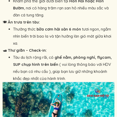
Khám phá thế giới dưới biển tại
Hòn Rỏi hoặc Hòn
Bườm
, nơi có hàng trăm rạn san hô nhiều màu sắc và
đàn cá tung tăng.
🍽
Ăn trưa trên tàu:
Thưởng thức
bữa cơm hải sản 6 món
tươi ngon, ngắm
nhìn biển trời bao la và tận hưởng làn gió mát giữa khơi
xa.
🛥
Thư giãn – Check-in:
Tàu du lịch rộng rãi, có
ghế nằm, phòng nghỉ, flycam,
SUP chụp hình trên biển
( vui lòng thông báo với HDV
nếu bạn có nhu cầu ), giúp bạn lưu giữ những khoảnh
khắc đẹp nhất của hành trình.