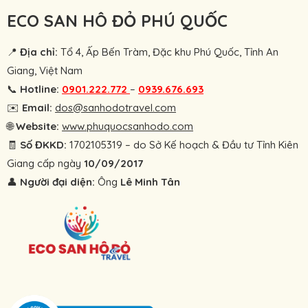
ECO SAN HÔ ĐỎ PHÚ QUỐC
📍
Địa chỉ:
Tổ 4, Ấp Bến Tràm, Đặc khu Phú Quốc, Tỉnh An
Giang, Việt Nam
📞
Hotline:
0901.222.772
–
0939.676.693
✉️
Email:
dos@sanhodotravel.com
🌐
Website:
www.phuquocsanhodo.com
🧾
Số ĐKKD:
1702105319 – do Sở Kế hoạch & Đầu tư Tỉnh Kiên
Giang cấp ngày
10/09/2017
👤
Người đại diện:
Ông
Lê Minh Tân