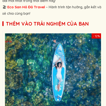
đãi mới nhất trong thời điểm này!
🏖
Eco
San Hô Đỏ Travel
– Hành trình tận hưởng, gắn kết và
sẻ chia cùng bạn!
THÊM VÀO TRẢI NGHIỆM CỦA BẠN
- 12%