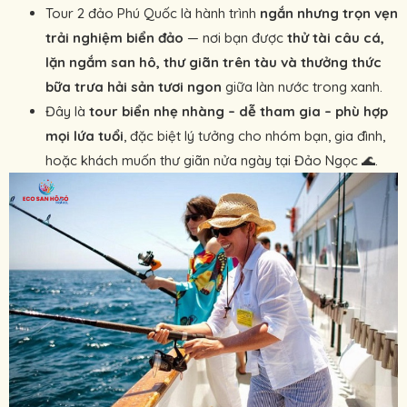
Tour 2 đảo Phú Quốc là hành trình
ngắn nhưng trọn vẹn
trải nghiệm biển đảo
— nơi bạn được
thử tài câu cá,
lặn ngắm san hô, thư giãn trên tàu và thưởng thức
bữa trưa hải sản tươi ngon
giữa làn nước trong xanh.
Đây là
tour biển nhẹ nhàng – dễ tham gia – phù hợp
mọi lứa tuổi
, đặc biệt lý tưởng cho nhóm bạn, gia đình,
hoặc khách muốn thư giãn nửa ngày tại Đảo Ngọc 🌊.