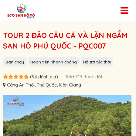
TOUR 2 ĐẢO CÂU CÁ VÀ LẶN NGẮM
SAN HÔ PHÚ QUỐC - PQC007
Bán chạy
Hoàn tiền nhanh chóng
Hỗ trợ tức thời
(94 đánh giá)
10k+ Đã được đặt
Cảng An Thới, Phú Quốc, Kiên Giang