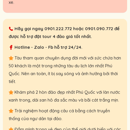
xe.
Hãy gọi ngay
0901.222.772
hoặc
0901.090.772
để
được hỗ trợ đặt tour 4 đảo giá tốt nhất.
Hotline - Zalo - Fb hỗ trợ 24/24.
Tàu tham quan chuyên dụng đời mới với sức chứa hơn
50 khách là một trong những tàu du lịch lớn nhất Phú
Quốc. Nên an toàn, ít bị say sóng và ảnh hưởng bởi thời
tiết.
Khám phá 2 hòn đảo đẹp nhất Phú Quốc với làn nước
xanh trong, dải san hô đa sắc màu và bãi cát trắng mịn.
Trải nghiệm hoạt động câu cá bằng cách truyền
thống của ngư dân tại đảo.
Đắm mình trong vẻ đẹp của thế giới dưới biển với các