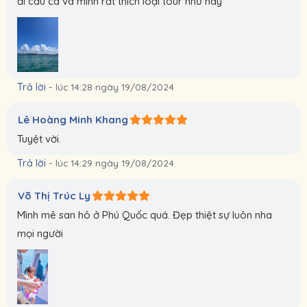
đi câu cá và mình rất thích loại tour như này
Trả lời
-
lúc 14:28 ngày 19/08/2024
Lê Hoàng Minh Khang
Tuyệt vời.
Trả lời
-
lúc 14:29 ngày 19/08/2024
Võ Thị Trúc Ly
Mình mê san hô ở Phú Quốc quá. Đẹp thiệt sự luôn nha
mọi người