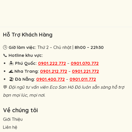
Hỗ Trợ Khách Hàng
🕒
Giờ làm việc:
Thứ 2 – Chủ nhật |
8h00 – 22h30
📞
Hotline khu vực:
🏝
Phú Quốc:
0901.222.772
–
0901.070.772
🌊
Nha Trang:
0901.212.772
–
0901.221.772
🏖
Đà Nẵng:
0901.400.772
–
0901.011.772
💬
Đội ngũ tư vấn viên Eco San Hô Đỏ luôn sẵn sàng hỗ trợ
bạn mọi lúc, mọi nơi.
Về chúng tôi
Giới Thiệu
Liên hệ