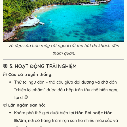
Vẻ đẹp của hòn mây rút ngoài rất thu hút du khách đến
tham quan.
🎯
3. HOẠT ĐỘNG TRẢI NGHIỆM
🎣
Câu cá truyền thống:
Thử tài ngư dân – thả câu giữa đại dương và chờ đón
“chiến lợi phẩm” được đầu bếp trên tàu chế biến ngay
tại chỗ!
🤿
Lặn ngắm san hô:
Khám phá thế giới dưới biển tại
Hòn Rỏi hoặc Hòn
Bườm
, nơi có hàng trăm rạn san hô nhiều màu sắc và