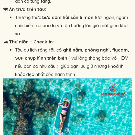
đàn cá tung tăng.
🍽
Ăn trưa trên tàu:
Thưởng thức
bữa cơm hải sản 6 món
tươi ngon, ngắm
nhìn biển trời bao la và tận hưởng làn gió mát giữa khơi
xa.
🛥
Thư giãn – Check-in:
Tàu du lịch rộng rãi, có
ghế nằm, phòng nghỉ, flycam,
SUP chụp hình trên biển
( vui lòng thông báo với HDV
nếu bạn có nhu cầu ), giúp bạn lưu giữ những khoảnh
khắc đẹp nhất của hành trình.