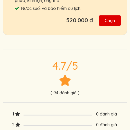
phao, kính lặn, ống thở.
Nước suối và bảo hiểm du lịch.
520.000 đ
Chọn
Bạn có thể đặt tour trước chuyến đi, thanh
toán sau khi đã trải nghiệm tour.
Lịch trình có thể sẽ thay đổi tùy theo tình
hình thời tiết thực tế nhắm mang đến trải
4.7/5
nghiệm tốt nhất cho quý khách.
Chính sách ưu đãi cho đối tác, khách đoàn,
HDV, nhà xe.
Cam kết giá tour tốt nhất, hỗ trợ nhanh
( 94 đánh giá )
nhất.
Người Lớn : 470.000 VNĐ
1
0 đánh giá
Trẻ Em: 330.000 VNĐ
2
0 đánh giá
Liên hệ ngay: 0901 222 772 để được hỗ trợ