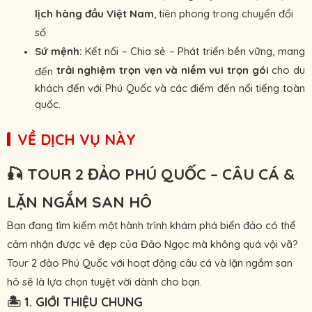
lịch hàng đầu Việt Nam
, tiên phong trong chuyển đổi
số.
Sứ mệnh:
Kết nối – Chia sẻ – Phát triển bền vững, mang
trải nghiệm trọn vẹn và niềm vui trọn gói
cho du
đến
khách đến với Phú Quốc và các điểm đến nổi tiếng toàn
quốc.
VỀ DỊCH VỤ NÀY
🎣
TOUR 2 ĐẢO PHÚ QUỐC – CÂU CÁ &
LẶN NGẮM SAN HÔ
Bạn đang tìm kiếm một hành trình khám phá biển đảo có thể
cảm nhận được vẻ đẹp của Đảo Ngọc mà không quá vội vã?
Tour 2 đảo Phú Quốc với hoạt động câu cá và lặn ngắm san
hô sẽ là lựa chọn tuyệt vời dành cho bạn.
🏝
1. GIỚI THIỆU CHUNG