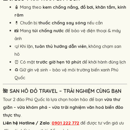
🧴 Mang theo
kem chống nắng, đồ bơi, khăn tắm, kính
râm
💊 Chuẩn bị
thuốc chống say sóng
nếu cần
📸 Mang
túi chống nước
để bảo vệ điện thoại & máy
ảnh
🤿 Khi lặn,
tuân thủ hướng dẫn viên
, không chạm san
hô
⏰ Có mặt
trước giờ hẹn 10 phút
để khởi hành đúng lịch
♻️ Giữ gìn vệ sinh – bảo vệ môi trường biển xanh Phú
Quốc
🌺
SAN HÔ ĐỎ TRAVEL – TRẢI NGHIỆM CÙNG BẠN
Tour 2 đảo Phú Quốc là lựa chọn hoàn hảo để bạn
vừa thư
giãn – vừa khám phá – vừa trải nghiệm văn hoá biển đảo
thực thụ
.
Liên hệ Hotline / Zalo
:
0901 222 772
để được tư vấn giá ưu