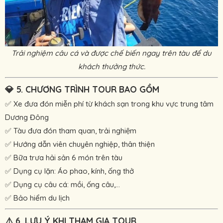
Trải nghiệm câu cá và được chế biến ngay trên tàu để du
khách thưởng thức.
💎
5. CHƯƠNG TRÌNH TOUR BAO GỒM
✅ Xe đưa đón miễn phí từ khách sạn trong khu vực trung tâm
Dương Đông
✅ Tàu đưa đón tham quan, trải nghiệm
✅ Hướng dẫn viên chuyên nghiệp, thân thiện
✅ Bữa trưa hải sản 6 món trên tàu
✅ Dụng cụ lặn: Áo phao, kính, ống thở
✅ Dụng cụ câu cá: mồi, ống câu,...
✅ Bảo hiểm du lịch
⚠️
6. LƯU Ý KHI THAM GIA TOUR