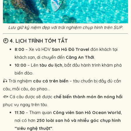
Lưu giữ kỷ niệm đẹp với trải nghiệm chụp hình trên SUP
.
🕘
4. LỊCH TRÌNH TÓM TẮT
8:00
– Xe và HDV
San Hô Đỏ Travel
đón khách tại
khách sạn, di chuyển đến
Cảng An Thới
.
10:00
– Lên
tàu du lịch
, bắt đầu hành trình khám phá
biển đảo.
🎣 Trải nghiệm
câu cá trên biển
– tàu chuẩn bị đầy đủ cần
câu, mồi câu, áo phao...
🐟 Cá câu được sẽ được
chế biến thành món ăn nóng hổi
phục vụ ngay trên tàu.
11:30
– Tham quan
Công viên San Hô Ocean World
,
nơi có hơn
250 loài san hô và nhiều góc chụp hình
“siêu nghệ thuật”
.