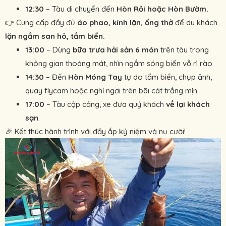
12:30
– Tàu di chuyển đến
Hòn Rỏi hoặc Hòn Bườm.
👉 Cung cấp đầy đủ
áo phao, kính lặn, ống thở
để du khách
lặn ngắm san hô, tắm biển.
13:00
– Dùng
bữa trưa hải sản 6 món
trên tàu trong
không gian thoáng mát, nhìn ngắm sóng biển vỗ rì rào.
14:30
– Đến
Hòn Móng Tay
tự do tắm biển, chụp ảnh,
quay flycam hoặc nghỉ ngơi trên bãi cát trắng mịn.
17:00
– Tàu cập cảng, xe đưa quý khách
về lại khách
sạn
.
🎉 Kết thúc hành trình với đầy ắp kỷ niệm và nụ cười!