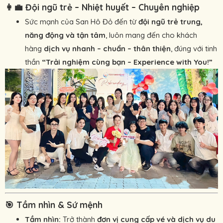
👩‍💼
Đội ngũ trẻ – Nhiệt huyết – Chuyên nghiệp
Sức mạnh của San Hô Đỏ đến từ
đội ngũ trẻ trung,
năng động và tận tâm
, luôn mang đến cho khách
hàng
dịch vụ nhanh – chuẩn – thân thiện
, đúng với tinh
thần
“Trải nghiệm cùng bạn – Experience with You!”
🎯
Tầm nhìn & Sứ mệnh
Tầm nhìn:
Trở thành
đơn vị cung cấp vé và dịch vụ du