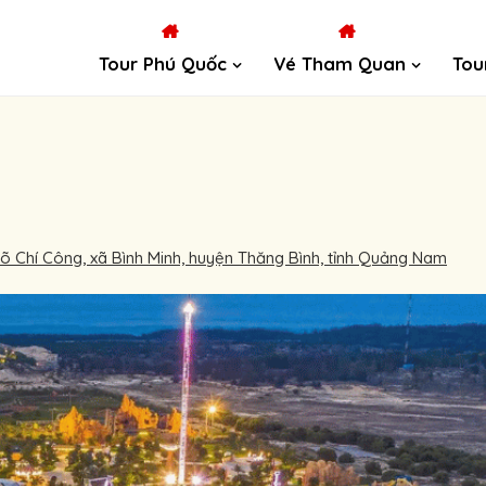
Tour Phú Quốc
Vé Tham Quan
Tou
õ Chí Công, xã Bình Minh, huyện Thăng Bình, tỉnh Quảng Nam