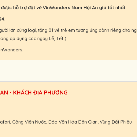
được hỗ trợ đặt vé VinWonders Nam Hội An giá tốt nhất.
24.
người lớn cùng loại, tặng 01 vé trẻ em tương ứng dành riêng cho 
ông áp dụng các ngày Lễ, Tết ).
inWonders.
AN - KHÁCH ĐỊA PHƯƠNG
 Safari, Công Viên Nước, Đảo Văn Hóa Dân Gian, Vùng Đất Phiêu