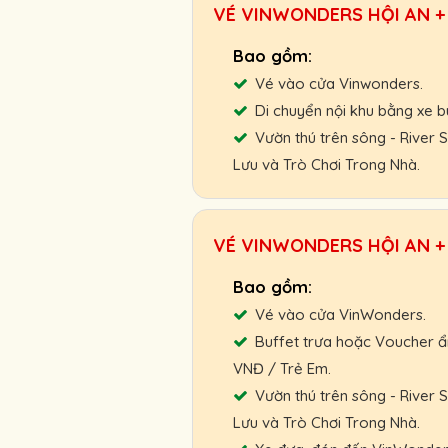
VÉ VINWONDERS HỘI AN +
Chính sách ưu đãi cho đối t
Chính sách hoàn, đổi vé linh 
Cam kết giá vé tốt nhất, hỗ 
Vé vào cửa Vinwonders.
Di chuyển nội khu bằng xe b
Người Lớn:
450.000 VNĐ
Vườn thú trên sông - River
Trẻ Em & Cao Tuổi:
340.00
Lưu và Trò Chơi Trong Nhà.
Gọi ngay: 0901.011.772 để 
Hỗ trợ giao vé tận nơi hoặc
VÉ VINWONDERS HỘI AN + 
Chính sách ưu đãi cho đối t
Chính sách hoàn, đổi vé linh 
Cam kết giá vé tốt nhất, hỗ 
Vé vào cửa VinWonders.
Buffet trưa hoặc Voucher ẩ
Người Lớn :
740.000 VNĐ
VNĐ / Trẻ Em.
Cao Tuổi:
520.000 VNĐ
Vườn thú trên sông - River
Trẻ Em:
520.000 VNĐ
Lưu và Trò Chơi Trong Nhà.
Gọi ngay: 0901.011.772 để 