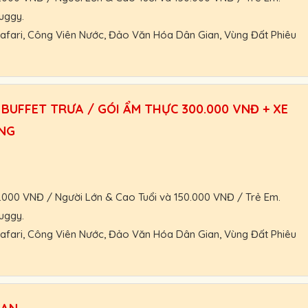
uggy.
 Safari, Công Viên Nước, Đảo Văn Hóa Dân Gian, Vùng Đất Phiêu
nhận giá vé tốt nhất.
 nhận và thanh toán Booking vé tại VinWonders.
BUFFET TRƯA / GÓI ẨM THỰC 300.000 VNĐ + XE
ác, khách đoàn, HDV, nhà xe.
ƠNG
hoạt.
trợ nhanh nhất.
0.000 VNĐ / Người Lớn & Cao Tuổi và 150.000 VNĐ / Trẻ Em.
uggy.
 Safari, Công Viên Nước, Đảo Văn Hóa Dân Gian, Vùng Đất Phiêu
nhận giá vé tốt nhất.
 nhận và thanh toán Booking vé tại VinWonders.