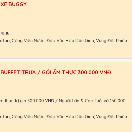
 XE BUGGY
ác, khách đoàn, HDV, nhà xe.
hoạt.
trợ nhanh nhất.
uggy.
 Safari, Công Viên Nước, Đảo Văn Hóa Dân Gian, Vùng Đất Phiêu
0 VNĐ
nhận giá vé tốt nhất.
 nhận và thanh toán Booking vé tại VinWonders.
BUFFET TRƯA / GÓI ẨM THỰC 300.000 VNĐ
ác, khách đoàn, HDV, nhà xe.
hoạt.
trợ nhanh nhất.
m thực trị giá 300.000 VNĐ / Người Lớn & Cao Tuổi và 150.000
 Safari, Công Viên Nước, Đảo Văn Hóa Dân Gian, Vùng Đất Phiêu
nhận giá vé tốt nhất.