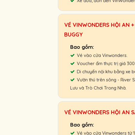
Xe đưa, đón đến VinWonder
Hỗ trợ giao vé tận nơi hoặc
VÉ VINWONDERS HỘI AN + 
Chính sách ưu đãi cho đối t
BUGGY
Chính sách hoàn, đổi vé linh 
Cam kết giá vé tốt nhất, hỗ 
Vé vào cửa Vinwonders.
Người Lớn :
840.000 VNĐ
Voucher ẩm thực trị giá 30
Cao Tuổi:
650.000 VNĐ
Di chuyển nội khu bằng xe b
Trẻ Em:
540.000 VNĐ
Vườn thú trên sông - River
Gọi ngay: 0901.011.772 để 
Lưu và Trò Chơi Trong Nhà.
Hỗ trợ giao vé tận nơi hoặc
VÉ VINWONDERS HỘI AN SA
Chính sách ưu đãi cho đối t
Chính sách hoàn, đổi vé linh 
Cam kết giá vé tốt nhất, hỗ 
Vé vào cửa Vinwonders từ 1