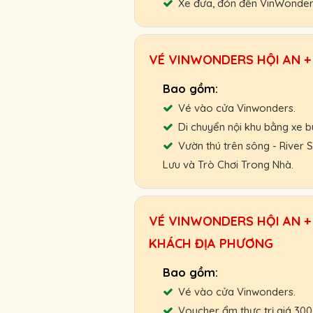
Xe đưa, đón đến VinWonder
Hỗ trợ giao vé tận nơi hoặc
VÉ VINWONDERS HỘI AN +
Chính sách ưu đãi cho đối t
Chính sách hoàn, đổi vé linh 
Cam kết giá vé tốt nhất, hỗ 
Vé vào cửa Vinwonders.
Di chuyển nội khu bằng xe b
Người Lớn :
330.000 VNĐ
Vườn thú trên sông - River
Trẻ Em & Cao Tuổi:
240.0
Lưu và Trò Chơi Trong Nhà.
Gọi ngay: 0901.011.772 để 
Hỗ trợ giao vé tận nơi hoặc
VÉ VINWONDERS HỘI AN + 
Chính sách ưu đãi cho đối t
KHÁCH ĐỊA PHƯƠNG
Chính sách hoàn, đổi vé linh 
Cam kết giá vé tốt nhất, hỗ 
Vé vào cửa Vinwonders.
Người Lớn :
410.000 VNĐ
Voucher ẩm thực trị giá 30