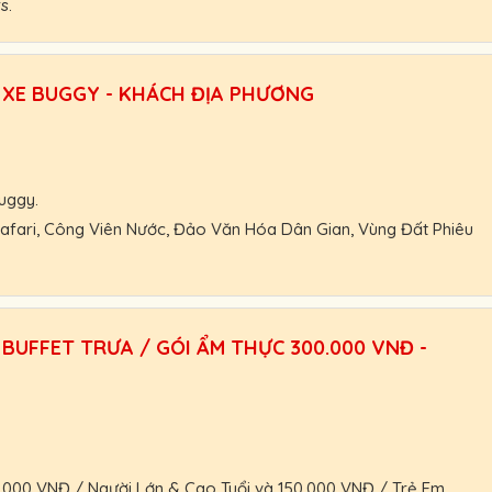
s.
 nhận và thanh toán Booking vé tại VinWonders.
 XE BUGGY - KHÁCH ĐỊA PHƯƠNG
ác, khách đoàn, HDV, nhà xe.
hoạt.
trợ nhanh nhất.
uggy.
 Safari, Công Viên Nước, Đảo Văn Hóa Dân Gian, Vùng Đất Phiêu
00 VNĐ
nhận giá vé tốt nhất.
 nhận và thanh toán Booking vé tại VinWonders.
BUFFET TRƯA / GÓI ẨM THỰC 300.000 VNĐ -
ác, khách đoàn, HDV, nhà xe.
hoạt.
trợ nhanh nhất.
0.000 VNĐ / Người Lớn & Cao Tuổi và 150.000 VNĐ / Trẻ Em.