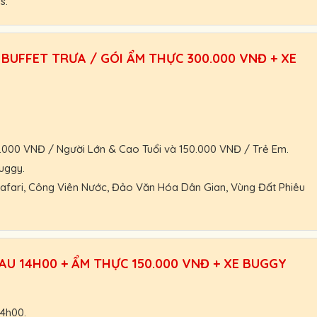
s.
 nhận và thanh toán Booking vé tại VinWonders.
BUFFET TRƯA / GÓI ẨM THỰC 300.000 VNĐ + XE
ác, khách đoàn, HDV, nhà xe.
hoạt.
trợ nhanh nhất.
0.000 VNĐ / Người Lớn & Cao Tuổi và 150.000 VNĐ / Trẻ Em.
uggy.
 Safari, Công Viên Nước, Đảo Văn Hóa Dân Gian, Vùng Đất Phiêu
nhận giá vé tốt nhất.
 nhận và thanh toán Booking vé tại VinWonders.
U 14H00 + ẨM THỰC 150.000 VNĐ + XE BUGGY
ác, khách đoàn, HDV, nhà xe.
hoạt.
trợ nhanh nhất.
4h00.