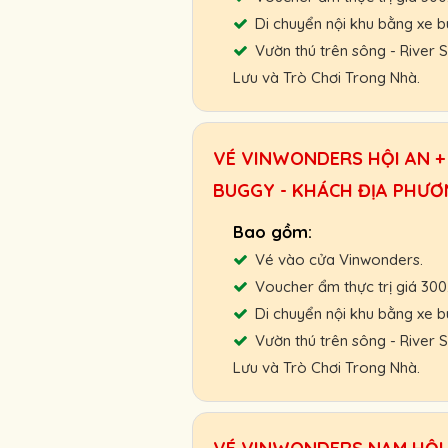
Cao Tuổi:
320.000 VNĐ
Di chuyển nội khu bằng xe b
Trẻ Em:
300.000 VNĐ
Vườn thú trên sông - River
Gọi ngay: 0901.011.772 để 
Lưu và Trò Chơi Trong Nhà.
Hỗ trợ giao vé tận nơi hoặc
VÉ VINWONDERS HỘI AN + 
Chính sách ưu đãi cho đối t
BUGGY - KHÁCH ĐỊA PHƯ
Chính sách hoàn, đổi vé linh 
Cam kết giá vé tốt nhất, hỗ 
Vé vào cửa Vinwonders.
Người Lớn :
600.000 VNĐ
Voucher ẩm thực trị giá 30
Cao Tuổi:
510.000 VNĐ
Di chuyển nội khu bằng xe b
Trẻ Em:
370.000 VNĐ
Vườn thú trên sông - River
Gọi ngay: 0901.011.772 để 
Lưu và Trò Chơi Trong Nhà.
Hỗ trợ giao vé tận nơi hoặc