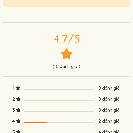
Chính sách ưu đãi cho đối tác, khách đoàn,
HDV, nhà xe.
Cam kết giá tour tốt nhất, hỗ trợ nhanh
nhất.
4.7/5
Hãy gọi ngay 0901.222.772 để được hỗ trợ
đặt tour giá tốt nhất.
Hotline - Zalo - Fb hỗ trợ 24/24.
( 6 đánh giá )
1
0 đánh giá
2
0 đánh giá
3
0 đánh giá
4
2 đánh giá
5
4 đánh giá