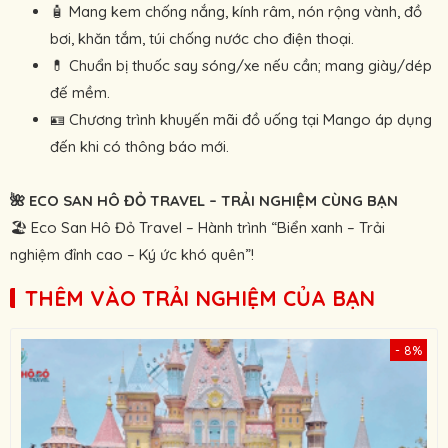
🧴 Mang kem chống nắng, kính râm, nón rộng vành, đồ
bơi, khăn tắm, túi chống nước cho điện thoại.
💊 Chuẩn bị thuốc say sóng/xe nếu cần; mang giày/dép
đế mềm.
🪪 Chương trình khuyến mãi đồ uống tại Mango áp dụng
đến khi có thông báo mới.
🌺 ECO SAN HÔ ĐỎ TRAVEL – TRẢI NGHIỆM CÙNG BẠN
🏖 Eco San Hô Đỏ Travel – Hành trình “Biển xanh – Trải
nghiệm đỉnh cao – Ký ức khó quên”!
THÊM VÀO TRẢI NGHIỆM CỦA BẠN
- 8%