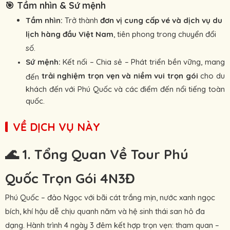
🎯
Tầm nhìn & Sứ mệnh
Tầm nhìn:
Trở thành
đơn vị cung cấp vé và dịch vụ du
lịch hàng đầu Việt Nam
, tiên phong trong chuyển đổi
số.
Sứ mệnh:
Kết nối – Chia sẻ – Phát triển bền vững, mang
trải nghiệm trọn vẹn và niềm vui trọn gói
cho du
đến
khách đến với Phú Quốc và các điểm đến nổi tiếng toàn
quốc.
VỀ DỊCH VỤ NÀY
🌊 1. Tổng Quan Về Tour Phú
Quốc Trọn Gói 4N3Đ
Phú Quốc – đảo Ngọc với bãi cát trắng mịn, nước xanh ngọc
bích, khí hậu dễ chịu quanh năm và hệ sinh thái san hô đa
dạng. Hành trình 4 ngày 3 đêm kết hợp trọn vẹn: tham quan –