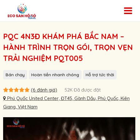
PQC 4N3Đ KHÁM PHÁ BẮC NAM –
HÀNH TRÌNH TRỌN GÓI, TRỌN VẸN
TRẢI NGHIỆM PQT005
Bán chạy
Hoàn tiền nhanh chóng
Hỗ trợ tức thời
(6 đánh giá)
52K Đã được đặt
Phú Quốc United Center, ĐT45, Gành Dầu, Phú Quốc, Kiên
Giang, Việt Nam