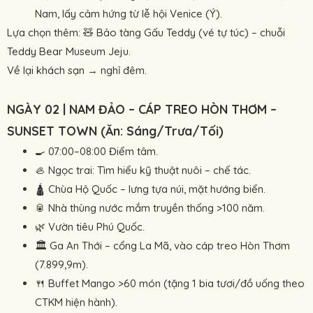
Nam, lấy cảm hứng từ lễ hội Venice (Ý).
Lựa chọn thêm: 🧸 Bảo tàng Gấu Teddy (vé tự túc) – chuỗi
Teddy Bear Museum Jeju.
Về lại khách sạn → nghỉ đêm.
NGÀY 02 | NAM ĐẢO – CÁP TREO HÒN THƠM –
SUNSET TOWN (Ăn: Sáng/Trưa/Tối)
🍳 07:00–08:00 Điểm tâm.
🦪 Ngọc trai: Tìm hiểu kỹ thuật nuôi – chế tác.
🛕 Chùa Hộ Quốc – lưng tựa núi, mặt hướng biển.
🥫 Nhà thùng nước mắm truyền thống >100 năm.
🌿 Vườn tiêu Phú Quốc.
🏛 Ga An Thới – cổng La Mã, vào cáp treo Hòn Thơm
(7.899,9m).
🍴 Buffet Mango >60 món (tặng 1 bia tươi/đồ uống theo
CTKM hiện hành).