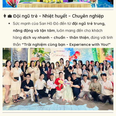
👩‍💼
Đội ngũ trẻ – Nhiệt huyết – Chuyên nghiệp
Sức mạnh của San Hô Đỏ đến từ
đội ngũ trẻ trung,
năng động và tận tâm
, luôn mang đến cho khách
hàng
dịch vụ nhanh – chuẩn – thân thiện
, đúng với tinh
thần
“Trải nghiệm cùng bạn – Experience with You!”