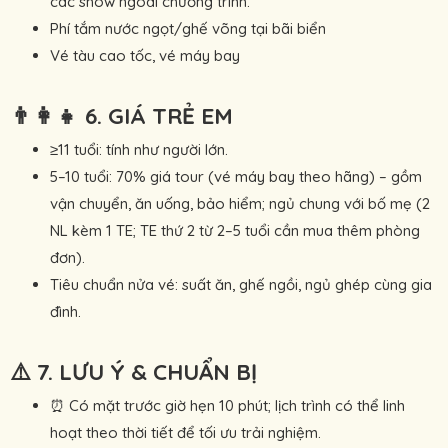
các show ngoài chương trình.
Phí tắm nước ngọt/ghế võng tại bãi biển
Vé tàu cao tốc, vé máy bay
👨‍👩‍👧 6. GIÁ TRẺ EM
≥11 tuổi: tính như người lớn.
5–10 tuổi: 70% giá tour (vé máy bay theo hãng) – gồm
vận chuyển, ăn uống, bảo hiểm; ngủ chung với bố mẹ (2
NL kèm 1 TE; TE thứ 2 từ 2–5 tuổi cần mua thêm phòng
đơn).
Tiêu chuẩn nửa vé: suất ăn, ghế ngồi, ngủ ghép cùng gia
đình.
⚠️ 7. LƯU Ý & CHUẨN BỊ
⏰ Có mặt trước giờ hẹn 10 phút; lịch trình có thể linh
hoạt theo thời tiết để tối ưu trải nghiệm.