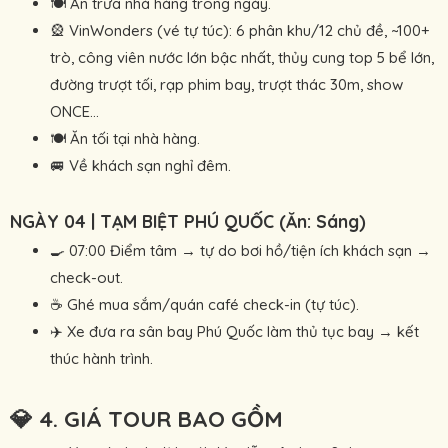
🍽 Ăn trưa nhà hàng trong ngày.
🎡 VinWonders (vé tự túc): 6 phân khu/12 chủ đề, ~100+
trò, công viên nước lớn bậc nhất, thủy cung top 5 bể lớn,
đường trượt tối, rạp phim bay, trượt thác 30m, show
ONCE…
🍽 Ăn tối tại nhà hàng.
🚐 Về khách sạn nghỉ đêm.
NGÀY 04 | TẠM BIỆT PHÚ QUỐC (Ăn: Sáng)
🍳 07:00 Điểm tâm → tự do bơi hồ/tiện ích khách sạn →
check-out.
☕ Ghé mua sắm/quán café check-in (tự túc).
✈️ Xe đưa ra sân bay Phú Quốc làm thủ tục bay → kết
thúc hành trình.
💎 4. GIÁ TOUR BAO GỒM