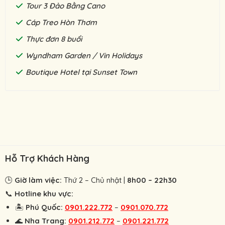
Tour 3 Đảo Bằng Cano
Cáp Treo Hòn Thơm
Thực đơn 8 buổi
Wyndham Garden / Vin Holidays
Boutique Hotel tại Sunset Town
Hỗ Trợ Khách Hàng
🕒
Giờ làm việc:
Thứ 2 – Chủ nhật |
8h00 – 22h30
📞
Hotline khu vực:
🏝
Phú Quốc:
0901.222.772
–
0901.070.772
🌊
Nha Trang:
0901.212.772
–
0901.221.772