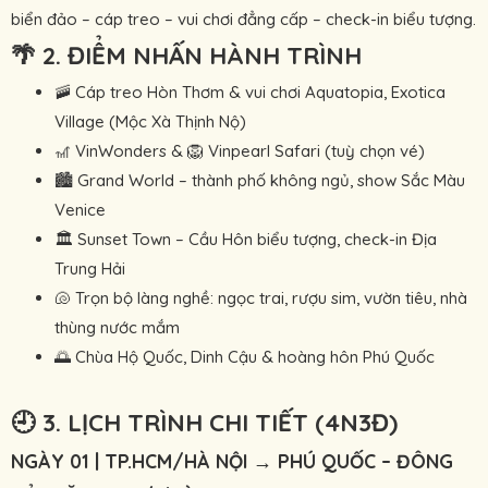
biển đảo – cáp treo – vui chơi đẳng cấp – check-in biểu tượng.
🌴 2. ĐIỂM NHẤN HÀNH TRÌNH
🚠 Cáp treo Hòn Thơm & vui chơi Aquatopia, Exotica
Village (Mộc Xà Thịnh Nộ)
🎢 VinWonders & 🦁 Vinpearl Safari (tuỳ chọn vé)
🏙 Grand World – thành phố không ngủ, show Sắc Màu
Venice
🏛 Sunset Town – Cầu Hôn biểu tượng, check-in Địa
Trung Hải
🐚 Trọn bộ làng nghề: ngọc trai, rượu sim, vườn tiêu, nhà
thùng nước mắm
🌅 Chùa Hộ Quốc, Dinh Cậu & hoàng hôn Phú Quốc
🕘 3. LỊCH TRÌNH CHI TIẾT (4N3Đ)
NGÀY 01 | TP.HCM/HÀ NỘI → PHÚ QUỐC – ĐÔNG