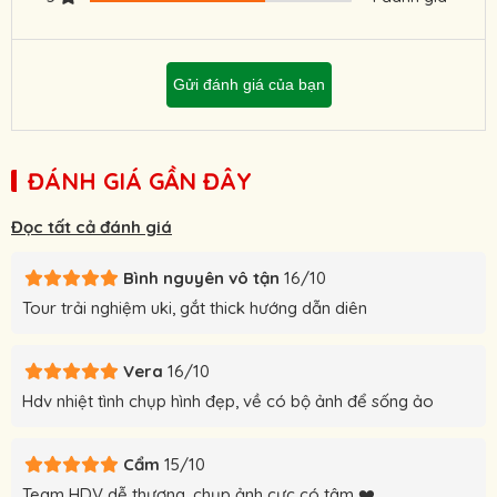
Gửi đánh giá của bạn
ĐÁNH GIÁ GẦN ĐÂY
Đọc tất cả đánh giá
Bình nguyên vô tận
16/10
Tour trải nghiệm uki, gắt thick hướng dẫn diên
Vera
16/10
Hdv nhiệt tình chụp hình đẹp, về có bộ ảnh để sống ảo
Cẩm
15/10
Team HDV dễ thương, chụp ảnh cực có tâm ❤️