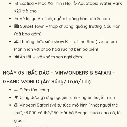
🎢 Exotica – Mộc Xà Thịnh Nộ, 💦 Aquatopia Water Park
>20 trò chơi.
🚤 Về lại ga An Thới, ngắm hoàng hôn từ trên cao.
🏙 Sunset Town – tháp chuông, quảng trường; Cầu Hôn
(đã bao gồm).
🌊 Thưởng thức siêu show Kiss of the Sea ( vé tự túc) –
Mãn nhãn với pháo hoa rực rỡ bên bờ biển!
🍽 Ăn tối → về khách sạn nghỉ đêm.
NGÀY 03 | BẮC ĐẢO – VINWONDERS & SAFARI –
GRAND WORLD (Ăn: Sáng/Trưa/Tối)
🍳 Điểm tâm sáng.
🌳 Cung đường rừng nguyên sinh – nghe thuyết minh.
🦁 Vinpearl Safari (vé tự túc): mô hình “nhốt người thả
thú”, ~3.000 cá thể/150 loài: hổ Bengal, hươu cao cổ, tê
giác…