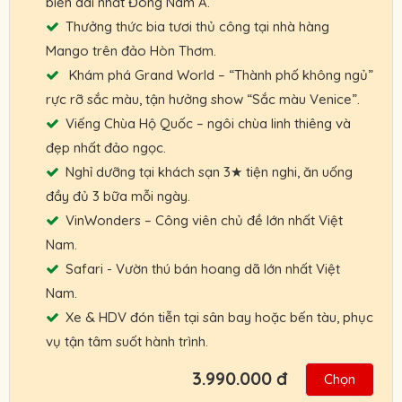
biển dài nhất Đông Nam Á.
Thưởng thức bia tươi thủ công tại nhà hàng
Mango trên đảo Hòn Thơm.
Khám phá Grand World – “Thành phố không ngủ”
rực rỡ sắc màu, tận hưởng show “Sắc màu Venice”.
Viếng Chùa Hộ Quốc – ngôi chùa linh thiêng và
đẹp nhất đảo ngọc.
Nghỉ dưỡng tại khách sạn 3★ tiện nghi, ăn uống
đầy đủ 3 bữa mỗi ngày.
VinWonders – Công viên chủ đề lớn nhất Việt
Nam.
Safari - Vườn thú bán hoang dã lớn nhất Việt
Nam.
Xe & HDV đón tiễn tại sân bay hoặc bến tàu, phục
vụ tận tâm suốt hành trình.
3.990.000 đ
Chọn