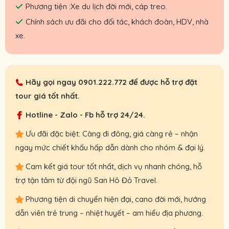
Phương tiện :Xe du lịch đời mới, cáp treo.
Chính sách ưu đãi cho đối tác, khách đoàn, HDV, nhà
xe.
Hãy gọi ngay
0901.222.772
để được hỗ trợ đặt
tour giá tốt nhất.
Hotline - Zalo - Fb hỗ trợ 24/24.
Ưu đãi đặc biệt: Càng đi đông, giá càng rẻ – nhận
ngay mức chiết khấu hấp dẫn dành cho nhóm & đại lý.
Cam kết giá tour tốt nhất, dịch vụ nhanh chóng, hỗ
trợ tận tâm từ đội ngũ San Hô Đỏ Travel.
Phương tiện di chuyển hiện đại, cano đời mới, hướng
dẫn viên trẻ trung – nhiệt huyết – am hiểu địa phương.