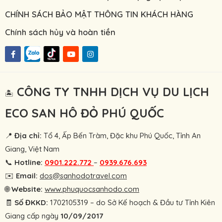
CHÍNH SÁCH BẢO MẬT THÔNG TIN KHÁCH HÀNG
Chính sách hủy và hoàn tiền
CÔNG TY TNHH DỊCH VỤ DU LỊCH
🏝
ECO SAN HÔ ĐỎ PHÚ QUỐC
📍
Địa chỉ:
Tổ 4, Ấp Bến Tràm, Đặc khu Phú Quốc, Tỉnh An
Giang, Việt Nam
📞
Hotline:
0901.222.772
–
0939.676.693
✉️
Email:
dos@sanhodotravel.com
🌐
Website:
www.phuquocsanhodo.com
🧾
Số ĐKKD:
1702105319 – do Sở Kế hoạch & Đầu tư Tỉnh Kiên
Giang cấp ngày
10/09/2017