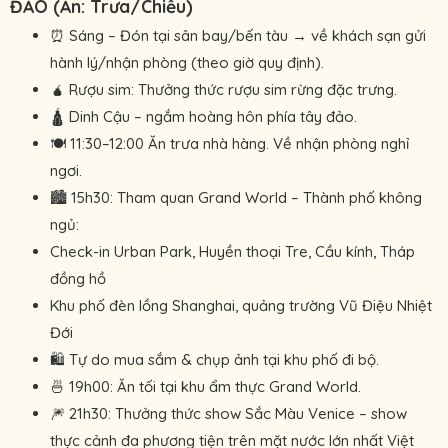
ĐẢO (Ăn: Trưa/Chiều)
⏰ Sáng – Đón tại sân bay/bến tàu → về khách sạn gửi
hành lý/nhận phòng (theo giờ quy định).
🧉 Rượu sim: Thưởng thức rượu sim rừng đặc trưng.
🛕 Dinh Cậu – ngắm hoàng hôn phía tây đảo.
🍽 11:30–12:00 Ăn trưa nhà hàng. Về nhận phòng nghỉ
ngơi.
🏙 15h30: Tham quan Grand World – Thành phố không
ngủ:
Check-in Urban Park, Huyền thoại Tre, Cầu kính, Tháp
đồng hồ
Khu phố đèn lồng Shanghai, quảng trường Vũ Điệu Nhiệt
Đới
🛍 Tự do mua sắm & chụp ảnh tại khu phố đi bộ.
🍜 19h00: Ăn tối tại khu ẩm thực Grand World.
🎆 21h30: Thưởng thức show Sắc Màu Venice – show
thực cảnh đa phương tiện trên mặt nước lớn nhất Việt