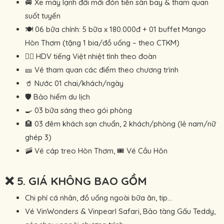
🚐 Xe máy lạnh đời mới đón tiễn sân bay & tham quan
suốt tuyến
🍽 06 bữa chính: 5 bữa x 180.000đ + 01 buffet Mango
Hòn Thơm (tặng 1 bia/đồ uống – theo CTKM)
🧑‍✈️ HDV tiếng Việt nhiệt tình theo đoàn
🎫 Vé tham quan các điểm theo chương trình
🥤 Nước 01 chai/khách/ngày
🛡 Bảo hiểm du lịch
🍳 03 bữa sáng theo gói phòng
🏨 03 đêm khách sạn chuẩn, 2 khách/phòng (lẻ nam/nữ
ghép 3)
🚠 Vé cáp treo Hòn Thơm, 🎟 Vé Cầu Hôn
❌ 5. GIÁ KHÔNG BAO GỒM
Chi phí cá nhân, đồ uống ngoài bữa ăn, tip…
Vé VinWonders & Vinpearl Safari, Bảo tàng Gấu Teddy,