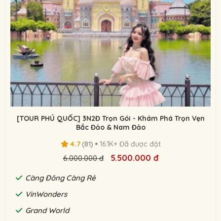
[TOUR PHÚ QUỐC] 3N2Đ Trọn Gói - Khám Phá Trọn Vẹn
Bắc Đảo & Nam Đảo
4.7
(81)
16.1K+ Đã được đặt
5.500.000 đ
6.000.000 đ
Càng Đông Càng Rẻ
VinWonders
Grand World