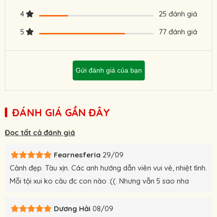
4
25 đánh giá
5
77 đánh giá
Gửi đánh giá của bạn
ĐÁNH GIÁ GẦN ĐÂY
Đọc tất cả đánh giá
Fearnesferia
29/09
Cảnh đẹp. Tàu xịn. Các anh hướng dẫn viên vui vẻ, nhiệt tình.
Mỗi tội xui ko câu đc con nào :((. Nhưng vẫn 5 sao nha
Dương Hải
08/09