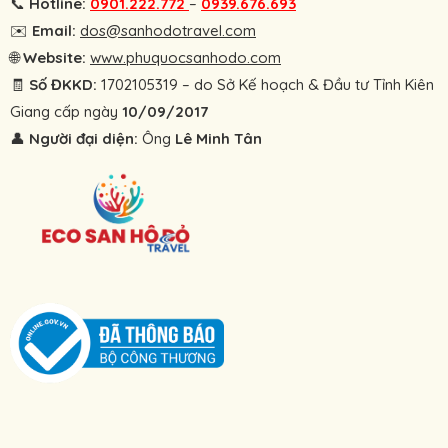
📞
Hotline:
0901.222.772
–
0939.676.693
✉️
Email:
dos@sanhodotravel.com
🌐
Website:
www.phuquocsanhodo.com
🧾
Số ĐKKD:
1702105319 – do Sở Kế hoạch & Đầu tư Tỉnh Kiên
Giang cấp ngày
10/09/2017
👤
Người đại diện:
Ông
Lê Minh Tân