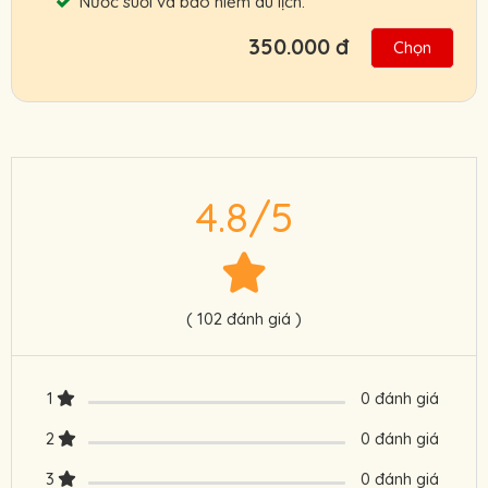
Nước suối và bảo hiểm du lịch.
350.000 đ
Chọn
Bạn có thể đặt tour trước chuyến đi, thanh
toán sau khi đã trải nghiệm tour.
Lịch trình có thể sẽ thay đổi tùy theo tình
hình thời tiết thực tế nhắm mang đến trải
4.8/5
nghiệm tốt nhất cho quý khách.
Chính sách ưu đãi cho đối tác, khách đoàn,
HDV, nhà xe.
Cam kết giá tour tốt nhất, hỗ trợ nhanh
( 102 đánh giá )
nhất.
Người Lớn : 290.000 VNĐ
1
0 đánh giá
Trẻ Em: 200.000 VNĐ
2
0 đánh giá
Liên hệ ngay: 0901 222 772 để được hỗ trợ
3
0 đánh giá
tốt nhất.