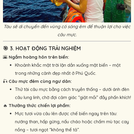
Tàu sẽ di chuyển đến vùng có sóng êm để thuận lợi cho việc
câu mực.
🎯
3. HOẠT ĐỘNG TRẢI NGHIỆM
🌇
Ngắm hoàng hôn trên biển:
Khoảnh khắc mặt trời lặn dần xuống mặt biển – một
trong những cảnh đẹp nhất ở Phú Quốc.
🎣
Câu mực đêm cùng ngư dân:
Thử tài câu mực bằng cách truyền thống – dưới ánh đèn
câu lung linh, chờ đợi cảm giác “giật mồi” đầy phấn khích!
🔥
Thưởng thức chiến lợi phẩm:
Mực tươi vừa câu lên được chế biến ngay trên tàu:
nướng than, hấp gừng, nấu cháo hoặc chấm mù tạc cay
nồng – tươi ngọt “không thể tả”.