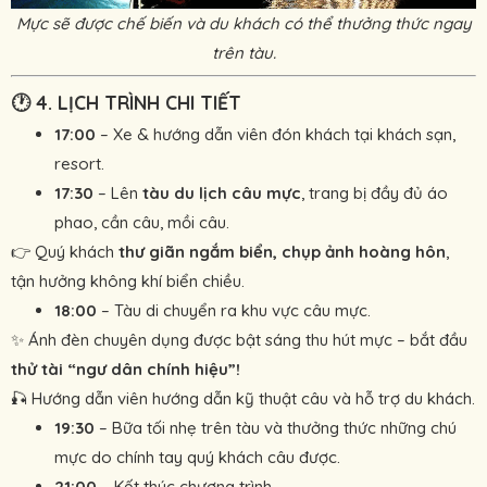
Mực sẽ được chế biến và du khách có thể thưởng thức ngay
trên tàu.
🕐
4. LỊCH TRÌNH CHI TIẾT
17:00
– Xe & hướng dẫn viên đón khách tại khách sạn,
resort.
17:30
– Lên
tàu du lịch câu mực
, trang bị đầy đủ áo
phao, cần câu, mồi câu.
👉 Quý khách
thư giãn ngắm biển, chụp ảnh hoàng hôn
,
tận hưởng không khí biển chiều.
18:00
– Tàu di chuyển ra khu vực câu mực.
✨ Ánh đèn chuyên dụng được bật sáng thu hút mực – bắt đầu
thử tài “ngư dân chính hiệu”!
🎣 Hướng dẫn viên hướng dẫn kỹ thuật câu và hỗ trợ du khách.
19:30
– Bữa tối nhẹ trên tàu và thưởng thức những chú
mực do chính tay quý khách câu được.
21:00
– Kết thúc chương trình.