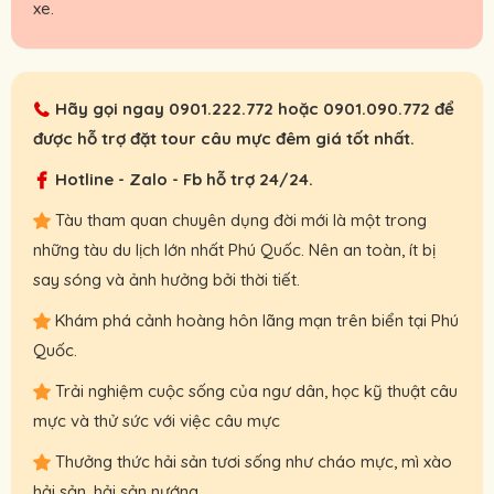
xe.
Hãy gọi ngay
0901.222.772
hoặc
0901.090.772
để
được hỗ trợ đặt tour câu mực đêm giá tốt nhất.
Hotline - Zalo - Fb hỗ trợ 24/24.
Tàu tham quan chuyên dụng đời mới là một trong
những tàu du lịch lớn nhất Phú Quốc. Nên an toàn, ít bị
say sóng và ảnh hưởng bởi thời tiết.
Khám phá cảnh hoàng hôn lãng mạn trên biển tại Phú
Quốc.
Trải nghiệm cuộc sống của ngư dân, học kỹ thuật câu
mực và thử sức với việc câu mực
Thưởng thức hải sản tươi sống như cháo mực, mì xào
hải sản, hải sản nướng.