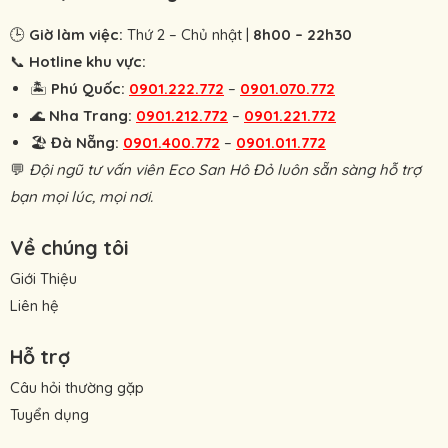
🕒
Giờ làm việc:
Thứ 2 – Chủ nhật |
8h00 – 22h30
📞
Hotline khu vực:
🏝
Phú Quốc:
0901.222.772
–
0901.070.772
🌊
Nha Trang:
0901.212.772
–
0901.221.772
🏖
Đà Nẵng:
0901.400.772
–
0901.011.772
💬
Đội ngũ tư vấn viên Eco San Hô Đỏ luôn sẵn sàng hỗ trợ
bạn mọi lúc, mọi nơi.
Về chúng tôi
Giới Thiệu
Liên hệ
Hỗ trợ
Câu hỏi thường gặp
Tuyển dụng