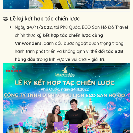
🤝
Lễ ký kết hợp tác chiến lược
Ngày
24/11/2022
, tại Phú Quốc, ECO San Hô Đỏ Travel
chính thức
ký kết hợp tác chiến lược cùng
VinWonders
, đánh dấu bước ngoặt quan trọng trong
hành trình phát triển và khẳng định vị thế
đối tác B2B
hàng đầu
trong lĩnh vực vé vui chơi – giải trí.