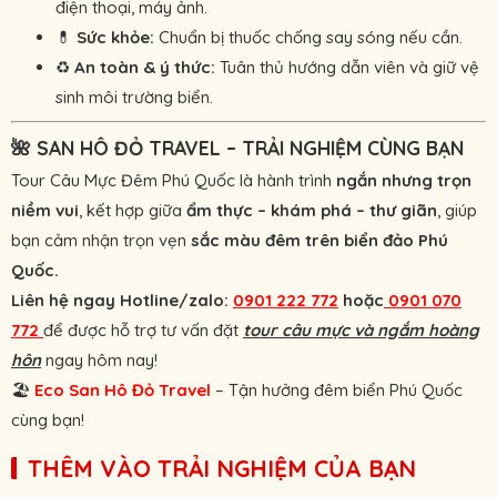
điện thoại, máy ảnh.
💊
Sức khỏe:
Chuẩn bị thuốc chống say sóng nếu cần.
♻️
An toàn & ý thức:
Tuân thủ hướng dẫn viên và giữ vệ
sinh môi trường biển.
🌺
SAN HÔ ĐỎ TRAVEL – TRẢI NGHIỆM CÙNG BẠN
Tour Câu Mực Đêm Phú Quốc là hành trình
ngắn nhưng trọn
niềm vui
, kết hợp giữa
ẩm thực – khám phá – thư giãn
, giúp
bạn cảm nhận trọn vẹn
sắc màu đêm trên biển đảo Phú
Quốc.
Liên hệ ngay Hotline/zalo:
0901 222 772
hoặc
0901 070
772
để được hỗ trợ tư vấn đặt
tour câu mực và ngắm hoàng
hôn
ngay hôm nay!
🏖
Eco
San Hô Đỏ Travel
– Tận hưởng đêm biển Phú Quốc
cùng bạn!
THÊM VÀO TRẢI NGHIỆM CỦA BẠN