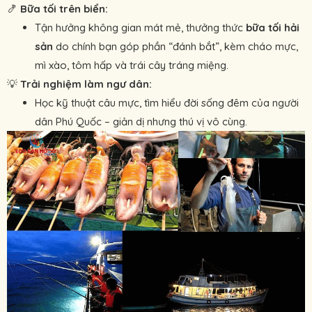
🍤
Bữa tối trên biển:
Tận hưởng không gian mát mẻ, thưởng thức
bữa tối hải
sản
do chính bạn góp phần “đánh bắt”, kèm cháo mực,
mì xào, tôm hấp và trái cây tráng miệng.
💡
Trải nghiệm làm ngư dân:
Học kỹ thuật câu mực, tìm hiểu đời sống đêm của người
dân Phú Quốc – giản dị nhưng thú vị vô cùng.