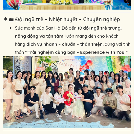
👩‍💼
Đội ngũ trẻ – Nhiệt huyết – Chuyên nghiệp
Sức mạnh của San Hô Đỏ đến từ
đội ngũ trẻ trung,
năng động và tận tâm
, luôn mang đến cho khách
hàng
dịch vụ nhanh – chuẩn – thân thiện
, đúng với tinh
thần
“Trải nghiệm cùng bạn – Experience with You!”