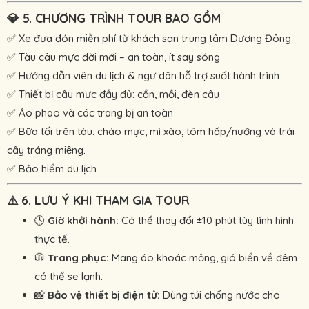
💎
5. CHƯƠNG TRÌNH TOUR BAO GỒM
✅ Xe đưa đón miễn phí từ khách sạn trung tâm Dương Đông
✅ Tàu câu mực đời mới – an toàn, ít say sóng
✅ Hướng dẫn viên du lịch & ngư dân hỗ trợ suốt hành trình
✅ Thiết bị câu mực đầy đủ: cần, mồi, đèn câu
✅ Áo phao và các trang bị an toàn
✅ Bữa tối trên tàu: cháo mực, mì xào, tôm hấp/nướng và trái
cây tráng miệng.
✅ Bảo hiểm du lịch
⚠️
6. LƯU Ý KHI THAM GIA TOUR
🕓
Giờ khởi hành:
Có thể thay đổi ±10 phút tùy tình hình
thực tế.
🧥
Trang phục:
Mang áo khoác mỏng, gió biển về đêm
có thể se lạnh.
📸
Bảo vệ thiết bị điện tử:
Dùng túi chống nước cho