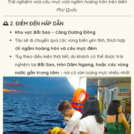
Trải nghiệm vừa câu mực vừa ngắm hoàng hôn trên biển
Phú Quốc
.
🌅
2. ĐIỂM ĐẾN HẤP DẪN
Khu vực Bãi Sao – Cảng Dương Đông
Tàu sẽ di chuyển qua các vùng biển yên tĩnh, thích hợp
để
ngắm hoàng hôn và câu mực đêm
.
Tùy theo điều kiện thời tiết, du khách có thể được trải
nghiệm tại
Bãi Sao, Hòn Dăm Ngang, hoặc các vùng
nước gần trung tâm
– nơi có sản lượng mực nhiều nhất.