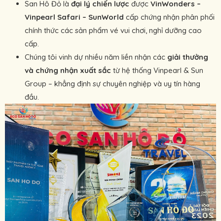
San Hô Đỏ là
đại lý chiến lược
được
VinWonders –
Vinpearl Safari – SunWorld
cấp chứng nhận phân phối
chính thức các sản phẩm vé vui chơi, nghỉ dưỡng cao
cấp.
Chúng tôi vinh dự nhiều năm liền nhận các
giải thưởng
và chứng nhận xuất sắc
từ hệ thống Vinpearl & Sun
Group – khẳng định sự chuyên nghiệp và uy tín hàng
đầu.