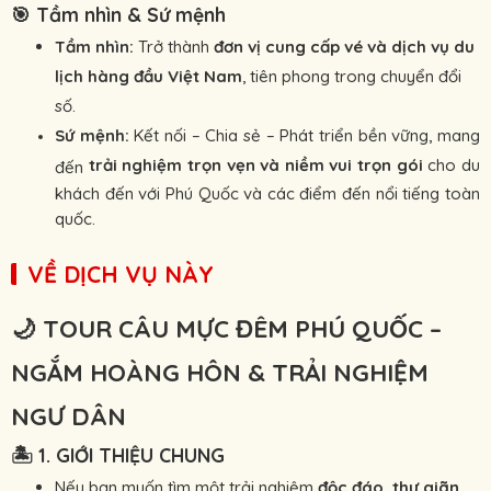
🎯
Tầm nhìn & Sứ mệnh
Tầm nhìn:
Trở thành
đơn vị cung cấp vé và dịch vụ du
lịch hàng đầu Việt Nam
, tiên phong trong chuyển đổi
số.
Sứ mệnh:
Kết nối – Chia sẻ – Phát triển bền vững, mang
trải nghiệm trọn vẹn và niềm vui trọn gói
cho du
đến
khách đến với Phú Quốc và các điểm đến nổi tiếng toàn
quốc.
VỀ DỊCH VỤ NÀY
🌙
TOUR CÂU MỰC ĐÊM PHÚ QUỐC –
NGẮM HOÀNG HÔN & TRẢI NGHIỆM
NGƯ DÂN
🏝
1. GIỚI THIỆU CHUNG
Nếu bạn muốn tìm một trải nghiệm
độc đáo, thư giãn