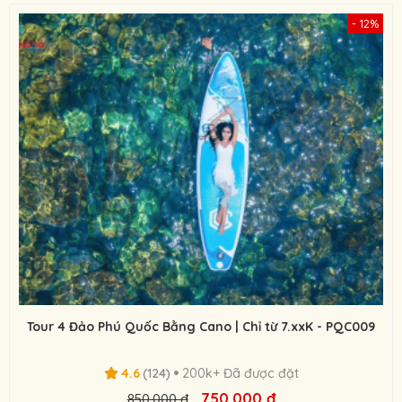
- 12%
Tour 4 Đảo Phú Quốc Bằng Cano | Chỉ từ 7.xxK - PQC009
4.6
(124)
200k+ Đã được đặt
750.000 đ
850.000 đ