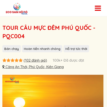
TOUR CÂU MỰC ĐÊM PHÚ QUỐC -
PQC004
Bán chạy
Hoàn tiền nhanh chóng
Hỗ trợ tức thời
(102 đánh giá)
100k+ Đã được đặt
Cảng An Thới, Phú Quốc, Kiên Giang