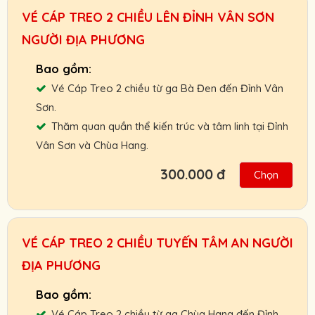
Chính sách ưu đãi cho đối tác, khách đoàn,
VÉ CÁP TREO 2 CHIỀU LÊN ĐỈNH VÂN SƠN
HDV, nhà xe.
NGƯỜI ĐỊA PHƯƠNG
Chính sách hoàn, đổi vé linh hoạt.
Cam kết giá vé tốt nhất, hỗ trợ nhanh nhất.
Vé Cáp Treo 2 chiều từ ga Bà Đen đến Đỉnh Vân
Người Lớn :
200.000 VNĐ
Sơn.
Trẻ Em:
120.000 VNĐ
Thăm quan quần thể kiến trúc và tâm linh tại Đỉnh
Vân Sơn và Chùa Hang.
Gọi ngay: 0901.011.772 để nhận giá vé tốt
nhất.
300.000 đ
Chọn
Hỗ trợ giao vé tận nơi hoặc nhận và thanh
toán Booking vé tại ga cáp treo.
Chính sách ưu đãi cho đối tác, khách đoàn,
VÉ CÁP TREO 2 CHIỀU TUYẾN TÂM AN NGƯỜI
HDV, nhà xe.
ĐỊA PHƯƠNG
Chính sách hoàn, đổi vé linh hoạt.
Cam kết giá vé tốt nhất, hỗ trợ nhanh nhất.
Vé Cáp Treo 2 chiều từ ga Chùa Hang đến Đỉnh