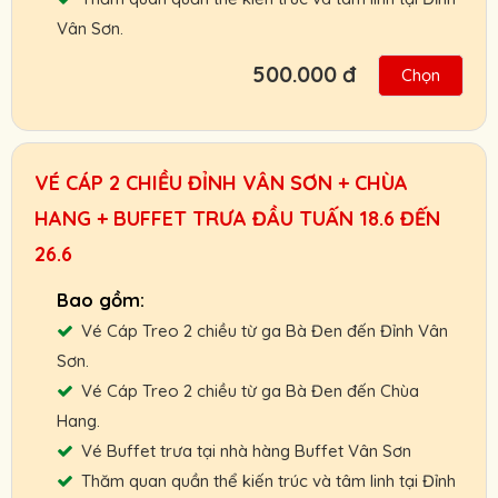
Gọi ngay: 0901.011.772 để nhận giá vé tốt
Vân Sơn.
nhất.
500.000 đ
Chọn
Hỗ trợ giao vé tận nơi hoặc nhận và thanh
toán Booking vé tại ga cáp treo.
Chính sách ưu đãi cho đối tác, khách đoàn,
VÉ CÁP 2 CHIỀU ĐỈNH VÂN SƠN + CHÙA
HDV, nhà xe.
HANG + BUFFET TRƯA ĐẦU TUẤN 18.6 ĐẾN
Chính sách hoàn, đổi vé linh hoạt.
26.6
Cam kết giá vé tốt nhất, hỗ trợ nhanh nhất.
Người Lớn :
700.000 VNĐ
Vé Cáp Treo 2 chiều từ ga Bà Đen đến Đỉnh Vân
Trẻ Em:
500.000 VNĐ
Sơn.
Gọi ngay: 0901.011.772 để nhận giá vé tốt
Vé Cáp Treo 2 chiều từ ga Bà Đen đến Chùa
Hang.
nhất.
Vé Buffet trưa tại nhà hàng Buffet Vân Sơn
Thăm quan quần thể kiến trúc và tâm linh tại Đỉnh