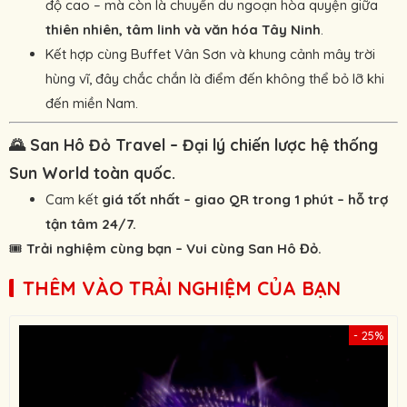
độ cao – mà còn là chuyến du ngoạn hòa quyện giữa
thiên nhiên, tâm linh và văn hóa Tây Ninh
.
Kết hợp cùng Buffet Vân Sơn và khung cảnh mây trời
hùng vĩ, đây chắc chắn là điểm đến không thể bỏ lỡ khi
đến miền Nam.
🌄
San Hô Đỏ Travel – Đại lý chiến lược hệ thống
Sun World toàn quốc.
Cam kết
giá tốt nhất – giao QR trong 1 phút – hỗ trợ
tận tâm 24/7.
🎟️
Trải nghiệm cùng bạn – Vui cùng San Hô Đỏ.
THÊM VÀO TRẢI NGHIỆM CỦA BẠN
- 25%