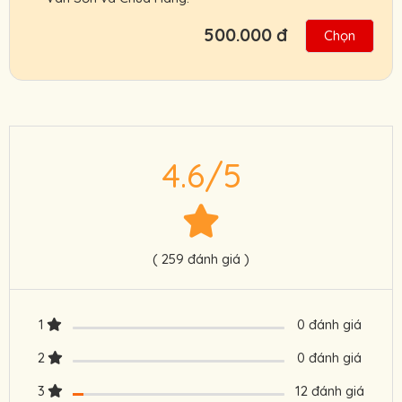
500.000 đ
Chọn
Hỗ trợ giao vé tận nơi hoặc nhận và thanh
toán Booking vé tại ga cáp treo.
Chính sách ưu đãi cho đối tác, khách đoàn,
HDV, nhà xe.
4.6/5
Chính sách hoàn, đổi vé linh hoạt.
Cam kết giá vé tốt nhất, hỗ trợ nhanh nhất.
Người Lớn :
700.000 VNĐ
( 259 đánh giá )
Trẻ Em:
500.000 VNĐ
Gọi ngay: 0901.011.772 để nhận giá vé tốt
nhất.
1
0 đánh giá
2
0 đánh giá
3
12 đánh giá