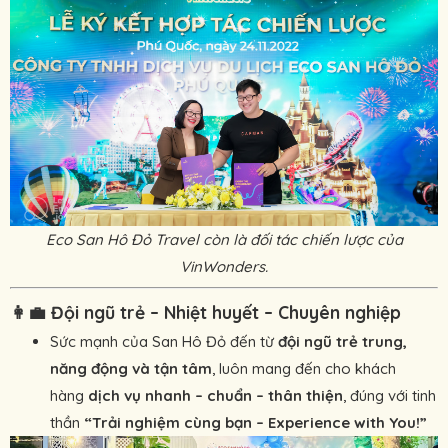
Eco San Hô Đỏ Travel còn là đối tác chiến lược của
VinWonders.
👩‍💼
Đội ngũ trẻ – Nhiệt huyết – Chuyên nghiệp
Sức mạnh của San Hô Đỏ đến từ
đội ngũ trẻ trung,
năng động và tận tâm
, luôn mang đến cho khách
hàng
dịch vụ nhanh – chuẩn – thân thiện
, đúng với tinh
thần
“Trải nghiệm cùng bạn – Experience with You!”