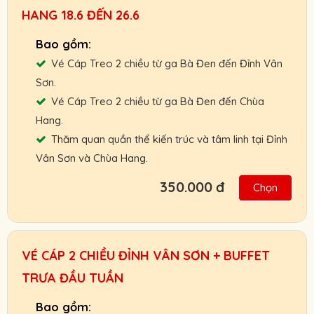
HDV, nhà xe.
HANG 18.6 ĐẾN 26.6
Chính sách hoàn, đổi vé linh hoạt.
Cam kết giá vé tốt nhất, hỗ trợ nhanh nhất.
Vé Cáp Treo 2 chiều từ ga Bà Đen đến Đỉnh Vân
Người Lớn :
450.000 VNĐ
Sơn.
Trẻ Em:
350.000 VNĐ
Vé Cáp Treo 2 chiều từ ga Bà Đen đến Chùa
Hang.
Gọi ngay: 0901.011.772 để nhận giá vé tốt
Thăm quan quần thể kiến trúc và tâm linh tại Đỉnh
nhất.
Vân Sơn và Chùa Hang.
350.000 đ
Chọn
Hỗ trợ giao vé tận nơi hoặc nhận và thanh
toán Booking vé tại ga cáp treo.
Chính sách ưu đãi cho đối tác, khách đoàn,
VÉ CÁP 2 CHIỀU ĐỈNH VÂN SƠN + BUFFET
HDV, nhà xe.
TRƯA ĐẦU TUẦN
Chính sách hoàn, đổi vé linh hoạt.
Cam kết giá vé tốt nhất, hỗ trợ nhanh nhất.