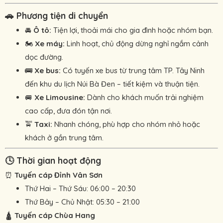
🚗 Phương tiện di chuyển
🚘
Ô tô:
Tiện lợi, thoải mái cho gia đình hoặc nhóm bạn.
🏍️
Xe máy:
Linh hoạt, chủ động dừng nghỉ ngắm cảnh
dọc đường.
🚌
Xe bus:
Có tuyến xe bus từ trung tâm TP. Tây Ninh
đến khu du lịch Núi Bà Đen – tiết kiệm và thuận tiện.
🚐
Xe Limousine:
Dành cho khách muốn trải nghiệm
cao cấp, đưa đón tận nơi.
🚖
Taxi:
Nhanh chóng, phù hợp cho nhóm nhỏ hoặc
khách ở gần trung tâm.
🕓 Thời gian hoạt động
⏰
Tuyến cáp Đỉnh Vân Sơn
Thứ Hai – Thứ Sáu: 06:00 – 20:30
Thứ Bảy – Chủ Nhật: 05:30 – 21:00
🛕
Tuyến cáp Chùa Hang