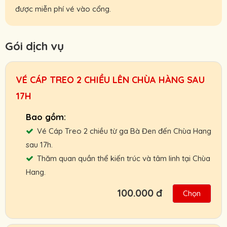
được miễn phí vé vào cổng.
Gói dịch vụ
VÉ CÁP TREO 2 CHIỀU LÊN CHÙA HÀNG SAU
17H
Vé Cáp Treo 2 chiều từ ga Bà Đen đến Chùa Hang
sau 17h.
Thăm quan quần thể kiến trúc và tâm linh tại Chùa
Hang.
100.000 đ
Chọn
Hỗ trợ giao vé tận nơi hoặc nhận và thanh
toán Booking vé tại ga cáp treo.