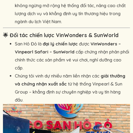
không ngừng mở rộng hệ thống đối tác, nâng cao chất
lượng dịch vụ và khẳng định uy tín thương hiệu trong
ngành du lịch Việt Nam.
🌟
Đối tác chiến lược VinWonders & SunWorld
San Hô Đỏ là
đại lý chiến lược
được
VinWonders –
Vinpearl Safari – SunWorld
cấp chứng nhận phân phối
chính thức các sản phẩm vé vui chơi, nghỉ dưỡng cao
cấp.
Chúng tôi vinh dự nhiều năm liền nhận các
giải thưởng
và chứng nhận xuất sắc
từ hệ thống Vinpearl & Sun
Group – khẳng định sự chuyên nghiệp và uy tín hàng
đầu.