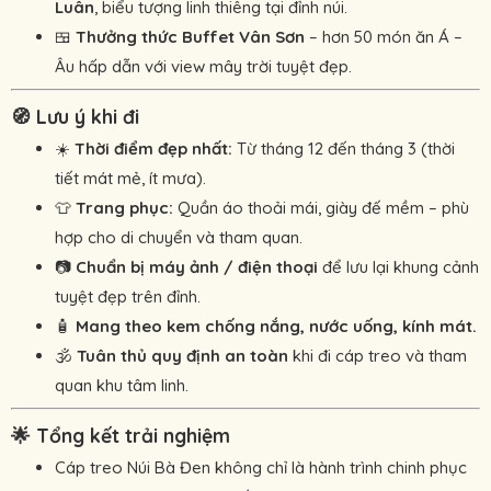
Luân
, biểu tượng linh thiêng tại đỉnh núi.
🍱
Thưởng thức Buffet Vân Sơn
– hơn 50 món ăn Á –
Âu hấp dẫn với view mây trời tuyệt đẹp.
🧭 Lưu ý khi đi
☀️
Thời điểm đẹp nhất:
Từ tháng 12 đến tháng 3 (thời
tiết mát mẻ, ít mưa).
👕
Trang phục:
Quần áo thoải mái, giày đế mềm – phù
hợp cho di chuyển và tham quan.
📷
Chuẩn bị máy ảnh / điện thoại
để lưu lại khung cảnh
tuyệt đẹp trên đỉnh.
🧴
Mang theo kem chống nắng, nước uống, kính mát.
🕉️
Tuân thủ quy định an toàn
khi đi cáp treo và tham
quan khu tâm linh.
🌟 Tổng kết trải nghiệm
Cáp treo Núi Bà Đen không chỉ là hành trình chinh phục