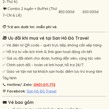
2–Thứ 6)
🍽️ Combo 2 tuyến + Buffet (Thứ
850.000đ
650.000đ
7–CN & Lễ)
🧒
Trẻ em dưới 1m: miễn phí vé.
🎁 Ưu đãi khi mua vé tại San Hô Đỏ Travel
✅ Vé điện tử QR code – quét trực tiếp, không cần xếp hàng
✅ Hỗ trợ tư vấn lịch trình & thời gian hoạt động chi tiết
✅ Giá ưu đãi dành cho đoàn, hướng dẫn viên, cộng tác viên
✅ Chính sách đổi – hoàn vé linh hoạt, hỗ trợ 24/7
✅ Giao vé tận nơi tại khách sạn hoặc điểm lưu trú trung tâm
Tây Ninh
📞
Hotline/ Zalo:
0901.011.772
💬
Facebook:
San Hô Đỏ Travel
.
🎟️ Vé bao gồm