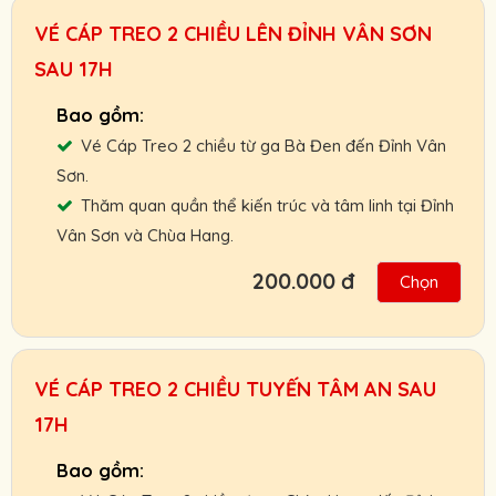
Chính sách ưu đãi cho đối tác, khách đoàn,
VÉ CÁP TREO 2 CHIỀU LÊN ĐỈNH VÂN SƠN
HDV, nhà xe.
SAU 17H
Chính sách hoàn, đổi vé linh hoạt.
Cam kết giá vé tốt nhất, hỗ trợ nhanh nhất.
Vé Cáp Treo 2 chiều từ ga Bà Đen đến Đỉnh Vân
Người Lớn :
150.000 VNĐ
Sơn.
Trẻ Em:
100.000 VNĐ
Thăm quan quần thể kiến trúc và tâm linh tại Đỉnh
Vân Sơn và Chùa Hang.
Gọi ngay: 0901.011.772 để nhận giá vé tốt
nhất.
200.000 đ
Chọn
Hỗ trợ giao vé tận nơi hoặc nhận và thanh
toán Booking vé tại ga cáp treo.
Chính sách ưu đãi cho đối tác, khách đoàn,
VÉ CÁP TREO 2 CHIỀU TUYẾN TÂM AN SAU
HDV, nhà xe.
17H
Chính sách hoàn, đổi vé linh hoạt.
Cam kết giá vé tốt nhất, hỗ trợ nhanh nhất.