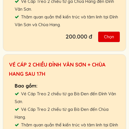
Vé Cáp Treo 2 chiều từ ga Chùa Hang đến Đỉnh
Người Lớn :
300.000 VNĐ
Vân Sơn.
Trẻ Em:
200.000 VNĐ
Thăm quan quần thể kiến trúc và tâm linh tại Đỉnh
Vân Sơn và Chùa Hang.
Gọi ngay: 0901.011.772 để nhận giá vé tốt
nhất.
200.000 đ
Chọn
Hỗ trợ giao vé tận nơi hoặc nhận và thanh
toán Booking vé tại ga cáp treo.
Chính sách ưu đãi cho đối tác, khách đoàn,
VÉ CÁP 2 CHIỀU ĐỈNH VÂN SƠN + CHÙA
HDV, nhà xe.
HANG SAU 17H
Chính sách hoàn, đổi vé linh hoạt.
Cam kết giá vé tốt nhất, hỗ trợ nhanh nhất.
Vé Cáp Treo 2 chiều từ ga Bà Đen đến Đỉnh Vân
Người Lớn :
300.000 VNĐ
Sơn.
Trẻ Em:
200.000 VNĐ
Vé Cáp Treo 2 chiều từ ga Bà Đen đến Chùa
Hang.
Gọi ngay: 0901.011.772 để nhận giá vé tốt
Thăm quan quần thể kiến trúc và tâm linh tại Đỉnh
nhất.