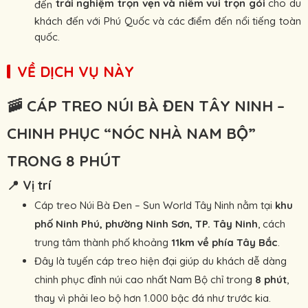
trải nghiệm trọn vẹn và niềm vui trọn gói
cho du
đến
khách đến với Phú Quốc và các điểm đến nổi tiếng toàn
quốc.
VỀ DỊCH VỤ NÀY
🚠 CÁP TREO NÚI BÀ ĐEN TÂY NINH –
CHINH PHỤC “NÓC NHÀ NAM BỘ”
TRONG 8 PHÚT
📍 Vị trí
Cáp treo Núi Bà Đen – Sun World Tây Ninh nằm tại
khu
phố Ninh Phú, phường Ninh Sơn, TP. Tây Ninh
, cách
trung tâm thành phố khoảng
11km về phía Tây Bắc
.
Đây là tuyến cáp treo hiện đại giúp du khách dễ dàng
chinh phục đỉnh núi cao nhất Nam Bộ chỉ trong
8 phút
,
thay vì phải leo bộ hơn 1.000 bậc đá như trước kia.