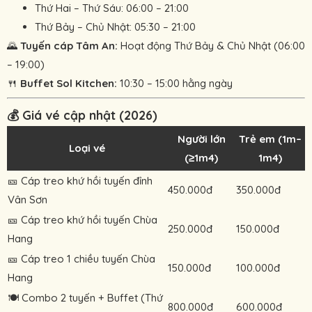
Thứ Hai – Thứ Sáu: 06:00 – 21:00
Thứ Bảy – Chủ Nhật: 05:30 – 21:00
🌄
Tuyến cáp Tâm An:
Hoạt động Thứ Bảy & Chủ Nhật (06:00
– 19:00)
🍴
Buffet Sol Kitchen:
10:30 – 15:00 hằng ngày
💰 Giá vé cập nhật (2026)
Người lớn
Trẻ em (1m–
Loại vé
(≥1m4)
1m4)
🎫 Cáp treo khứ hồi tuyến đỉnh
450.000đ
350.000đ
Vân Sơn
🎫 Cáp treo khứ hồi tuyến Chùa
250.000đ
150.000đ
Hang
🎫 Cáp treo 1 chiều tuyến Chùa
150.000đ
100.000đ
Hang
🍽️ Combo 2 tuyến + Buffet (Thứ
800.000đ
600.000đ