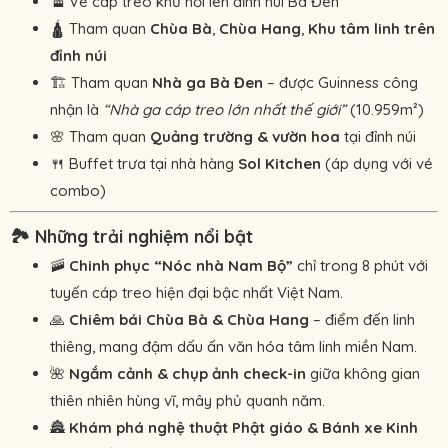
🚡 Vé cáp treo khứ hồi lên đỉnh núi Bà Đen
🛕 Tham quan
Chùa Bà
,
Chùa Hang
,
Khu tâm linh trên
đỉnh núi
🏗️ Tham quan
Nhà ga Bà Đen
– được Guinness công
nhận là
“Nhà ga cáp treo lớn nhất thế giới”
(10.959m²)
🌸 Tham quan
Quảng trường & vườn hoa
tại đỉnh núi
🍴 Buffet trưa tại nhà hàng
Sol Kitchen
(áp dụng với vé
combo)
🏞️ Những trải nghiệm nổi bật
🚠
Chinh phục “Nóc nhà Nam Bộ”
chỉ trong 8 phút với
tuyến cáp treo hiện đại bậc nhất Việt Nam.
🙏
Chiêm bái Chùa Bà & Chùa Hang
– điểm đến linh
thiêng, mang đậm dấu ấn văn hóa tâm linh miền Nam.
🌺
Ngắm cảnh & chụp ảnh check-in
giữa không gian
thiên nhiên hùng vĩ, mây phủ quanh năm.
🏯
Khám phá nghệ thuật Phật giáo & Bánh xe Kinh