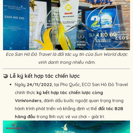
Eco San Hô Đỏ Travel là đối tác uy tín của Sun World được
vinh danh trong nhiều năm.
🤝
Lễ ký kết hợp tác chiến lược
Ngày
24/11/2022
, tại Phú Quốc, ECO San Hô Đỏ Travel
chính thức
ký kết hợp tác chiến lược cùng
VinWonders
, đánh dấu bước ngoặt quan trọng trong
hành trình phát triển và khẳng định vị thế
đối tác B2B
hàng đầu
trong lĩnh vực vé vui chơi – giải trí.