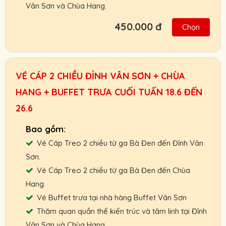
Vân Sơn và Chùa Hang.
450.000 đ
Chọn
Hỗ trợ giao vé tận nơi hoặc nhận và thanh
toán Booking vé tại ga cáp treo.
Chính sách ưu đãi cho đối tác, khách đoàn,
VÉ CÁP 2 CHIỀU ĐỈNH VÂN SƠN + CHÙA
HDV, nhà xe.
HANG + BUFFET TRƯA CUỐI TUẤN 18.6 ĐẾN
Chính sách hoàn, đổi vé linh hoạt.
26.6
Cam kết giá vé tốt nhất, hỗ trợ nhanh nhất.
Người Lớn :
650.000 VNĐ
Vé Cáp Treo 2 chiều từ ga Bà Đen đến Đỉnh Vân
Trẻ Em:
450.000 VNĐ
Sơn.
Gọi ngay: 0901.011.772 để nhận giá vé tốt
Vé Cáp Treo 2 chiều từ ga Bà Đen đến Chùa
Hang.
nhất.
Vé Buffet trưa tại nhà hàng Buffet Vân Sơn
Thăm quan quần thể kiến trúc và tâm linh tại Đỉnh
Vân Sơn và Chùa Hang.