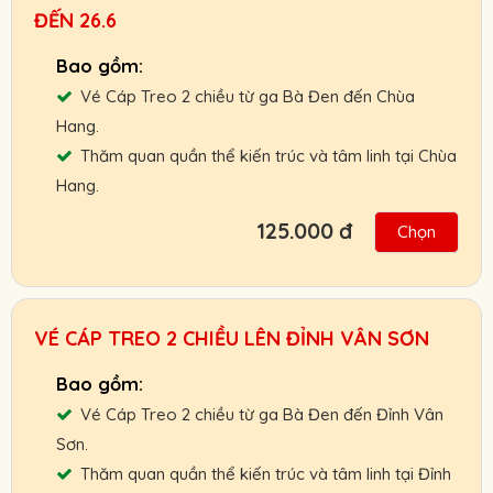
HDV, nhà xe.
ĐẾN 26.6
Chính sách hoàn, đổi vé linh hoạt.
Cam kết giá vé tốt nhất, hỗ trợ nhanh nhất.
Vé Cáp Treo 2 chiều từ ga Bà Đen đến Chùa
Người Lớn :
150.000 VNĐ
Hang.
Trẻ Em:
100.000 VNĐ
Thăm quan quần thể kiến trúc và tâm linh tại Chùa
Hang.
Gọi ngay: 0901.011.772 để nhận giá vé tốt
nhất.
125.000 đ
Chọn
Hỗ trợ giao vé tận nơi hoặc nhận và thanh
toán Booking vé tại ga cáp treo.
Chính sách ưu đãi cho đối tác, khách đoàn,
VÉ CÁP TREO 2 CHIỀU LÊN ĐỈNH VÂN SƠN
HDV, nhà xe.
Chính sách hoàn, đổi vé linh hoạt.
Vé Cáp Treo 2 chiều từ ga Bà Đen đến Đỉnh Vân
Cam kết giá vé tốt nhất, hỗ trợ nhanh nhất.
Sơn.
Thăm quan quần thể kiến trúc và tâm linh tại Đỉnh
Người Lớn :
125.000 VNĐ