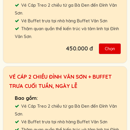
Vé Cáp Treo 2 chiều từ ga Bà Đen đến Đỉnh Vân
Người Lớn :
450.000 VNĐ
Sơn.
Trẻ Em:
350.000 VNĐ
Vé Buffet trưa tại nhà hàng Buffet Vân Sơn
Thăm quan quần thể kiến trúc và tâm linh tại Đỉnh
Gọi ngay: 0901.011.772 để nhận giá vé tốt
Vân Sơn.
nhất.
450.000 đ
Chọn
Hỗ trợ giao vé tận nơi hoặc nhận và thanh
toán Booking vé tại ga cáp treo.
Chính sách ưu đãi cho đối tác, khách đoàn,
VÉ CÁP 2 CHIỀU ĐỈNH VÂN SƠN + BUFFET
HDV, nhà xe.
TRƯA CUỐI TUẦN, NGÀY LỄ
Chính sách hoàn, đổi vé linh hoạt.
Cam kết giá vé tốt nhất, hỗ trợ nhanh nhất.
Vé Cáp Treo 2 chiều từ ga Bà Đen đến Đỉnh Vân
Người Lớn :
650.000 VNĐ
Sơn.
Trẻ Em:
450.000 VNĐ
Vé Buffet trưa tại nhà hàng Buffet Vân Sơn
Thăm quan quần thể kiến trúc và tâm linh tại Đỉnh