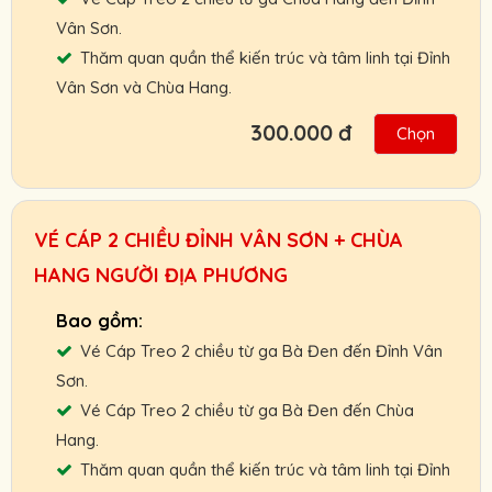
Người Lớn :
400.000 VNĐ
Vân Sơn.
Trẻ Em:
300.000 VNĐ
Thăm quan quần thể kiến trúc và tâm linh tại Đỉnh
Vân Sơn và Chùa Hang.
Gọi ngay: 0901.011.772 để nhận giá vé tốt
nhất.
300.000 đ
Chọn
Hỗ trợ giao vé tận nơi hoặc nhận và thanh
toán Booking vé tại ga cáp treo.
Chính sách ưu đãi cho đối tác, khách đoàn,
VÉ CÁP 2 CHIỀU ĐỈNH VÂN SƠN + CHÙA
HDV, nhà xe.
HANG NGƯỜI ĐỊA PHƯƠNG
Chính sách hoàn, đổi vé linh hoạt.
Cam kết giá vé tốt nhất, hỗ trợ nhanh nhất.
Vé Cáp Treo 2 chiều từ ga Bà Đen đến Đỉnh Vân
Người Lớn :
400.000 VNĐ
Sơn.
Trẻ Em:
300.000 VNĐ
Vé Cáp Treo 2 chiều từ ga Bà Đen đến Chùa
Hang.
Gọi ngay: 0901.011.772 để nhận giá vé tốt
Thăm quan quần thể kiến trúc và tâm linh tại Đỉnh
nhất.