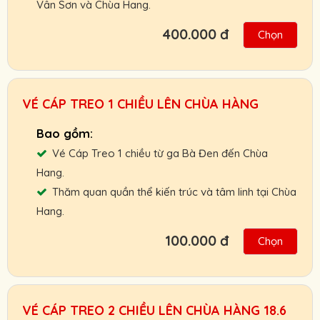
Vân Sơn và Chùa Hang.
400.000 đ
Chọn
Hỗ trợ giao vé tận nơi hoặc nhận và thanh
toán Booking vé tại ga cáp treo.
Chính sách ưu đãi cho đối tác, khách đoàn,
VÉ CÁP TREO 1 CHIỀU LÊN CHÙA HÀNG
HDV, nhà xe.
Chính sách hoàn, đổi vé linh hoạt.
Vé Cáp Treo 1 chiều từ ga Bà Đen đến Chùa
Cam kết giá vé tốt nhất, hỗ trợ nhanh nhất.
Hang.
Thăm quan quần thể kiến trúc và tâm linh tại Chùa
Người Lớn :
600.000 VNĐ
Hang.
Trẻ Em:
400.000 VNĐ
Gọi ngay: 0901.011.772 để nhận giá vé tốt
100.000 đ
Chọn
nhất.
Hỗ trợ giao vé tận nơi hoặc nhận và thanh
toán Booking vé tại ga cáp treo.
Chính sách ưu đãi cho đối tác, khách đoàn,
VÉ CÁP TREO 2 CHIỀU LÊN CHÙA HÀNG 18.6